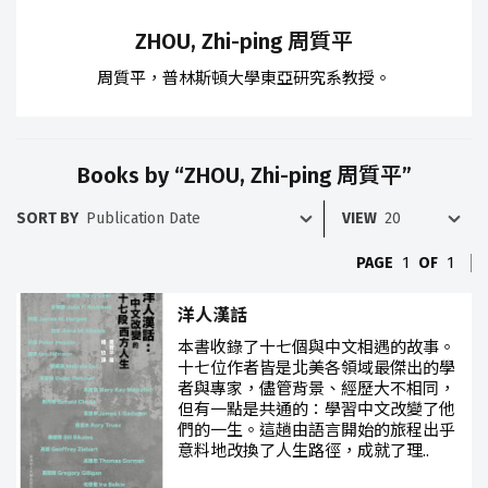
ZHOU, Zhi-ping 周質平
周質平，普林斯頓大學東亞研究系教授。
Books by “ZHOU, Zhi-ping 周質平”
SORT BY
VIEW
PAGE
1
OF
1
洋人漢話
本書收錄了十七個與中文相遇的故事。
十七位作者皆是北美各領域最傑出的學
者與專家，儘管背景、經歷大不相同，
但有一點是共通的：學習中文改變了他
們的一生。這趟由語言開始的旅程出乎
意料地改換了人生路徑，成就了理..