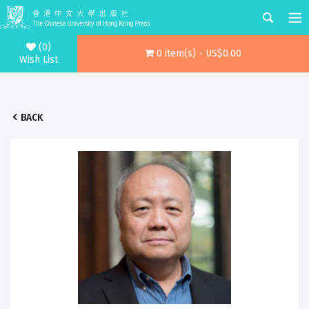
(0)
0 item(s) - US$0.00
Wish List
BACK