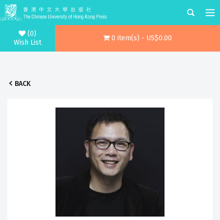
(0)
0 item(s) - US$0.00
Wish List
BACK