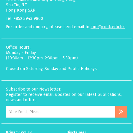
Sha Tin, N.T.
Hong Kong SAR
Tel: +852 3943 9800
For order and enquiry, please send email to
cup@cuhk.edu.hk
Office Hours:
Monday - Friday
(10:30am - 12:30pm; 2:30pm - 5:30pm)
Closed on Saturday, Sunday and Public Holidays
Subscribe to our Newsletter.
Register to receive email updates on our latest publications,
news and offers.
Privacy Policy
Disclaimer