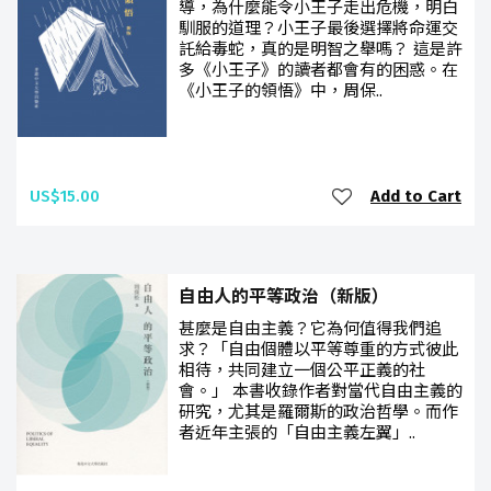
導，為什麼能令小王子走出危機，明白
馴服的道理？小王子最後選擇將命運交
託給毒蛇，真的是明智之舉嗎？ 這是許
多《小王子》的讀者都會有的困惑。在
《小王子的領悟》中，周保..
US$15.00
Add to Cart
自由人的平等政治（新版）
甚麼是自由主義？它為何值得我們追
求？「自由個體以平等尊重的方式彼此
相待，共同建立一個公平正義的社
會。」 本書收錄作者對當代自由主義的
研究，尤其是羅爾斯的政治哲學。而作
者近年主張的「自由主義左翼」..