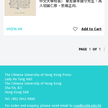
中文大學校長） 摯友康本健守先生，為
人坦誠仁厚，思維正向..
US$16.00
Add to Cart
PAGE
1
OF
1
The Chinese University of Hong Kong Press
Lady Ho Tung Hall
The Chinese University of Hong Kong
Sha Tin, N.T.
Hong Kong SAR
Tel: +852 3943 9800
For order and enquiry, please send email to
cup@cuhk.edu.hk