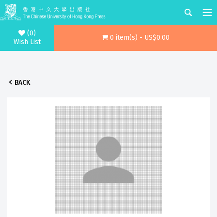
(0)
0 item(s) - US$0.00
Wish List
BACK