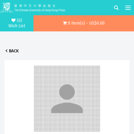
(0)
0 item(s) - US$0.00
Wish List
BACK