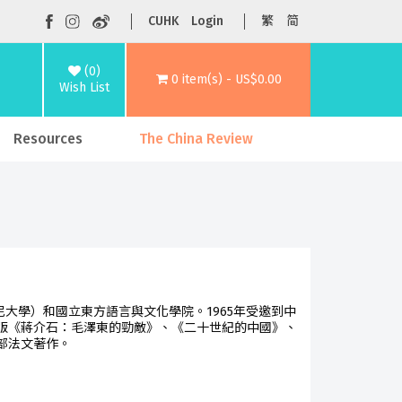
CUHK
Login
繁
简
(0)
0 item(s) - US$0.00
Wish List
Resources
The China Review
德尼大學）和國立東方語言與文化學院。1965年受邀到中
版《蔣介石：毛澤東的勁敵》、《二十世紀的中國》、
部法文著作。