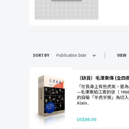
SORT BY
VIEW
（缺貨）毛澤東傳 (全四冊
「在我身上有些虎氣，是為
—毛澤東給江青的信（ 196
的自喻「半虎半猴」為切入
Alain..
US$80.00