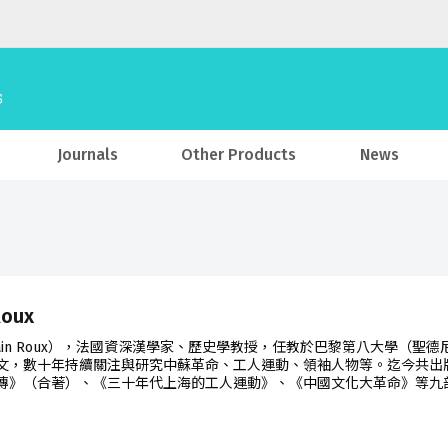
Journals
Other Products
News
Roux
lain Roux），法國資深漢學家、歷史學教授，任教於巴黎第八大學（聖
文，數十年持續關注與研究中蘇革命、工人運動、領袖人物等。迄今共出
傳》（合著）、《三十年代上海的工人運動》、《中國文化大革命》等九