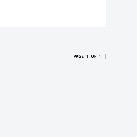
PAGE
1
OF
1