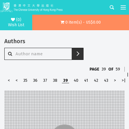
(0)
0 item(s) - US$0.00
Wish List
Authors
PAGE
39
OF
59
|
<
<
35
36
37
38
39
40
41
42
43
>
>|