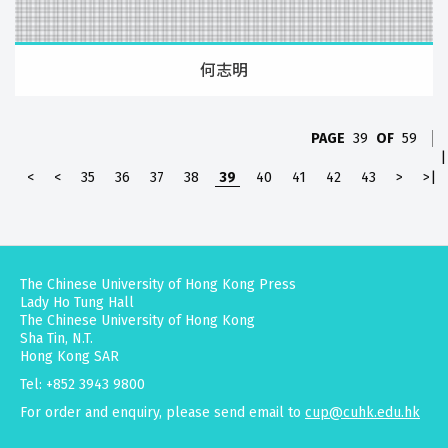
何志明
PAGE
39
OF
59
|
<
<
35
36
37
38
39
40
41
42
43
>
>|
The Chinese University of Hong Kong Press
Lady Ho Tung Hall
The Chinese University of Hong Kong
Sha Tin, N.T.
Hong Kong SAR
Tel: +852 3943 9800
For order and enquiry, please send email to
cup@cuhk.edu.hk