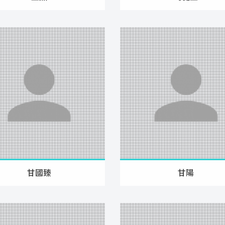
甘國臻
甘陽