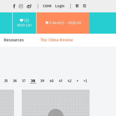
CUHK
Login
繁
简
(0)
0 item(s) - US$0.00
Wish List
Resources
The China Review
35
36
37
38
39
40
41
42
>
>|