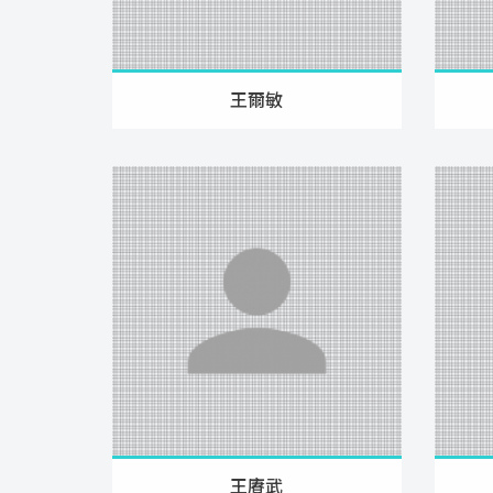
王爾敏
王賡武