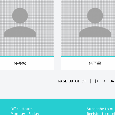
任長松
伍至學
PAGE
38
OF
59
|<
<
34
Office Hours:
Subscribe to ou
Monday - Friday
Register to rec