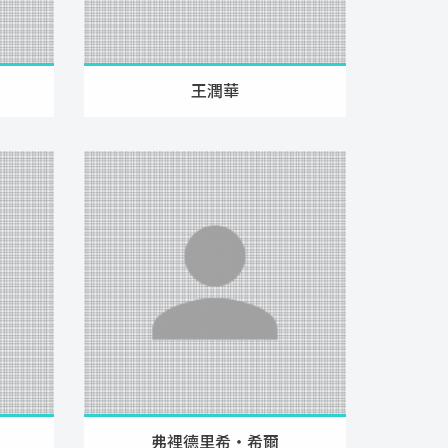
王潤華
弗裡德里希‧希爾