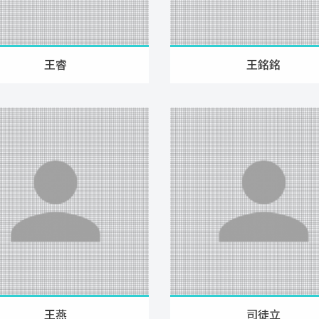
王睿
王銘銘
王燕
司徒立