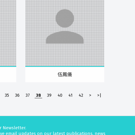
伍鳳儀
35
36
37
38
39
40
41
42
>
>|
r Newsletter.
eive email updates on our latest publications, news