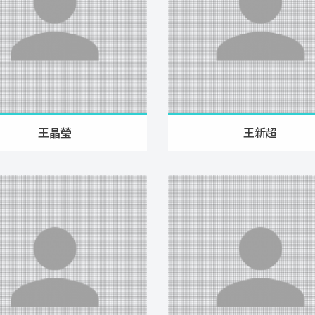
王晶瑩
王新超