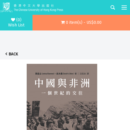
(0)
0 item(s) - US$0.00
Wish List
BACK