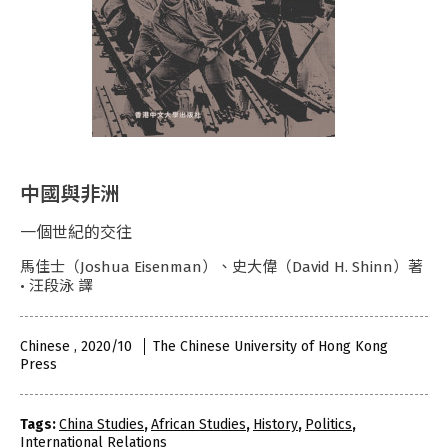
中國與非洲
一個世紀的交往
馬佳士（Joshua Eisenman）、史大偉（David H. Shinn）著
• 汪段泳 譯
Chinese , 2020/10
The Chinese University of Hong Kong
Press
Tags:
China Studies
,
African Studies
,
History
,
Politics
,
International Relations