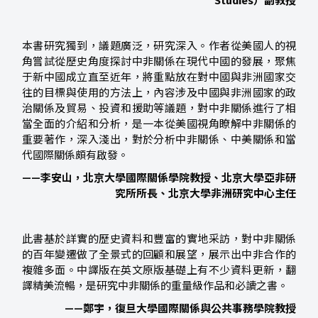
Studies）副教授
本書研究獨到，議題廣泛，研究深入。作者從美國人的視
角嘗試從歷史角度探討中非關係在現代中國的發展，聚焦
于新中國成立直至近年，將重點放在對中國與非洲國家交
往的目標與使用的方法上，內容涉及中國與非洲國家的政
治關係及貿易、投資和援助等議題，對中非關係進行了相
當全面的介紹和分析，是一本從美國視角瞭解中非關係的
重要著作，深入淺出，對於分析中非關係、中美關係和當
代國際關係頗有啟發。
——李安山，北京大學國際關係學院教授、北京大學亞非研
究所所長、北京大學非洲研究中心主任
此書基於詳實的歷史資料和豐富的實地采訪，對中非關係
的百年變遷做了全景式的回顧和展望，展示出中非合作的
複雜多面。中譯版在英文原版基礎上有不少資料更新，翻
譯精美流暢，是研究中非關係的重量級作品和必讀之書。
——鄭宇，復旦大學國際關係與公共事務學院教授