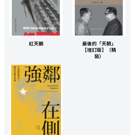
紅天鵝
最後的「天朝」
【增訂版】（精
裝）