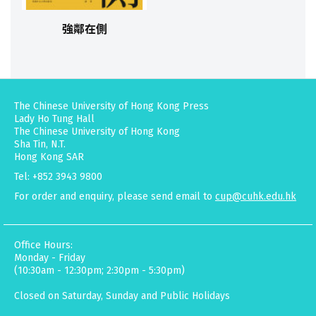
強鄰在側
The Chinese University of Hong Kong Press
Lady Ho Tung Hall
The Chinese University of Hong Kong
Sha Tin, N.T.
Hong Kong SAR
Tel: +852 3943 9800
For order and enquiry, please send email to
cup@cuhk.edu.hk
Office Hours:
Monday - Friday
(10:30am - 12:30pm; 2:30pm - 5:30pm)
Closed on Saturday, Sunday and Public Holidays