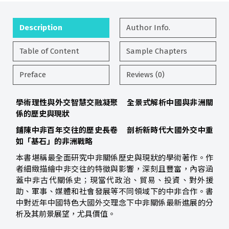
Description
Author Info.
Table of Content
Sample Chapters
Preface
Reviews (0)
學術理性與外交智慧交融凝聚
全景式解析中國與非洲關
係的歷史與現狀
鋪陳中非百年交往的歷史長卷
剖析新時代大國外交中重
如「基石」的非洲戰略
本書堪稱最全面研究中非關係歷史與現狀的學術著作。作
者細緻描繪中非交往的特徵與影響，深刻且豐富，內容涵
蓋中非古代關係史；現當代政治、貿易、投資、對外援
助、軍事、媒體和社會發展等不同領域下的中非合作。書
中對近年中國特色大國外交理念下中非關係最新進展的分
析及其前景展望，尤具價值。