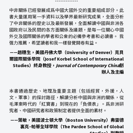
-------------
中非關係已經發展成爲中國大國外交的重要組成部分。此
書大量運用第一手資料以及學界最新研究成果，全面分析
了中非關係的歷史以及最新發展，全面解讀中國與非洲各
國政府以及民間的各方面關係及議題，是每一位關心中國
外交及國際關係的學者和公衆的必備參考書和必讀書。 我
强力推薦，希望讀者和我一樣發覺開卷有益。
——趙穗生，美國丹佛大學（University of Denver）克貝
爾國際關係學院（Josef Korbel School of International
Studies）終身教授，
Journal of Contemporary China
創
辦人及主編
本書通過歷史、地理及重要主題（包括經貿，外援，人
文，軍事）的探討路徑，解讀分析中國與非洲的關係，從
毛澤東時代的「紅寶書」到現在的「負債表」。爲非洲研
究者、中國研究者和政策制定者提供全面的素材。
——葉敏，美國波士頓大學（Boston University）弗雷德
裏克-帕蒂全球學院（The Pardee School of Global