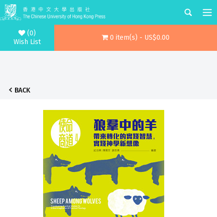
(0)
0 item(s) - US$0.00
Wish List
BACK