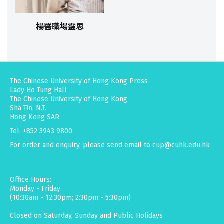
楊醫職場靈思
The Chinese University of Hong Kong Press
Lady Ho Tung Hall
The Chinese University of Hong Kong
Sha Tin, N.T.
Hong Kong SAR
Tel: +852 3943 9800
For order and enquiry, please send email to
cup@cuhk.edu.hk
Office Hours:
Monday - Friday
(10:30am - 12:30pm; 2:30pm - 5:30pm)
Closed on Saturday, Sunday and Public Holidays