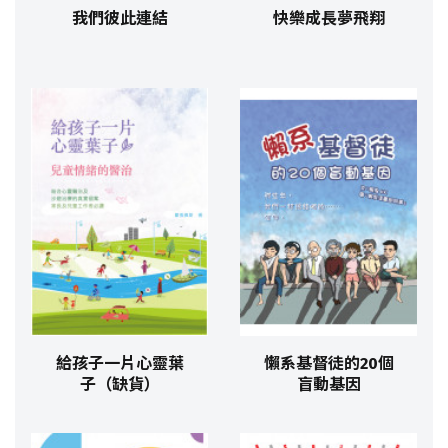
我們彼此連結
快樂成長夢飛翔
給孩子一片心靈葉
懶系基督徒的20個
子（缺貨）
盲動基因