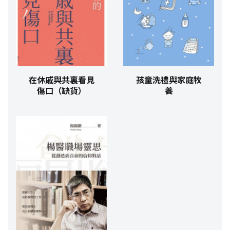
在休戚與共裏看見
孩童洗禮與家庭牧
傷口（缺貨）
養