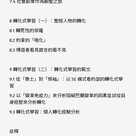
7.4 社會創業作為朝聖之旅
8 轉化式學習（一）：聖經人物的轉化
8.1 轉死性的保羅
8.2 約拿的「唔化」
8.3 傳道者看見箴言的看不見
9 轉化式學習（二）：轉化式學習的範文
9.1 從「勇士」到「領袖」：以 5E 模式看約瑟的轉化式學
習
9.2 以「變革免疫力」來分析阻礙巴蘭變革的因素並試從自
身經歷來分析轉化
9.3 轉化式學習：個人轉化經驗分析
註釋