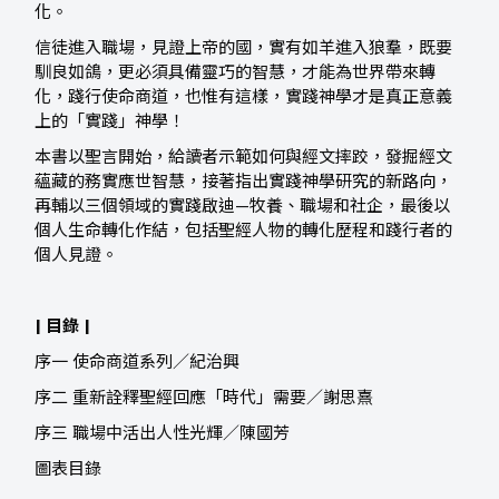
化。
信徒進入職場，見證上帝的國，實有如羊進入狼羣，既要
馴良如鴿，更必須具備靈巧的智慧，才能為世界帶來轉
化，踐行使命商道，也惟有這樣，實踐神學才是真正意義
上的「實踐」神學！
本書以聖言開始，給讀者示範如何與經文摔跤，發掘經文
蘊藏的務實應世智慧，接著指出實踐神學研究的新路向，
再輔以三個領域的實踐啟迪—牧養、職場和社企，最後以
個人生命轉化作結，包括聖經人物的轉化歷程和踐行者的
個人見證。
| 目錄 |
序一 使命商道系列／紀治興
序二 重新詮釋聖經回應「時代」需要／謝思熹
序三 職場中活出人性光輝／陳國芳
圖表目錄