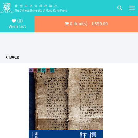
(0)
0 item(s) - US$0.00
Wish List
BACK