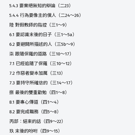
5.4.3 要棄絕無知的辯論（二23）
5.4.4 行為要像主的僕人（二24～26）
陸 對假教師的指控（三1～9）
6.1 要認識末後的日子（三1～5a）
6.2 要避開所描述的人（三5b～9）
柒 跟隨保羅的道路（三10～17）
7.1 已經追隨了保羅（三10～12）
7.2 作惡者變本加厲（三13）
7.3 要持守所確信的（三14～17）
捌 最後的雙重勸勉（四1～8）
8.1 要專心傳道（四1～4）
8.2 要完成職務（四5～8）
丙部︰結束的話（四9～22）
玖 末後的吩咐（四9～15）