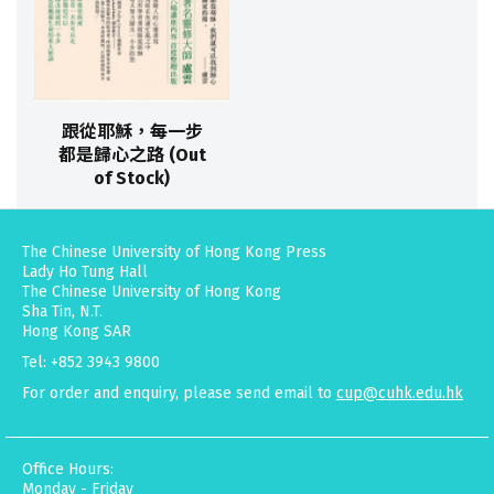
跟從耶穌，每一步
都是歸心之路 (Out
of Stock)
The Chinese University of Hong Kong Press
Lady Ho Tung Hall
The Chinese University of Hong Kong
Sha Tin, N.T.
Hong Kong SAR
Tel: +852 3943 9800
For order and enquiry, please send email to
cup@cuhk.edu.hk
Office Hours:
Monday - Friday