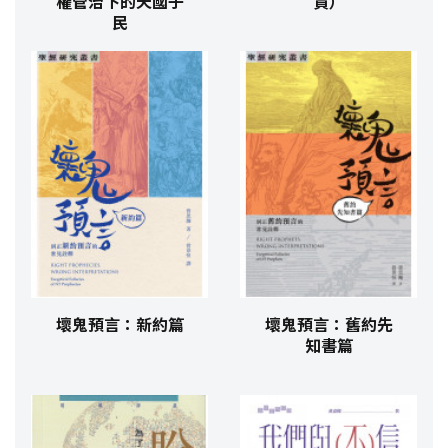
權管治下的天國子
貨）
民
壞鬼預言：新約篇
壞鬼預言：舊約先
知書篇