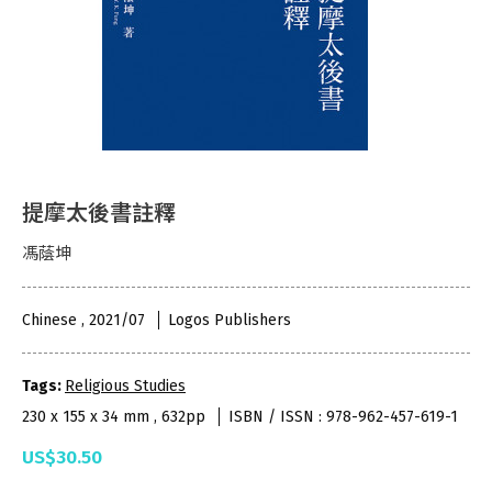
提摩太後書註釋
馮蔭坤
Chinese , 2021/07
Logos Publishers
Tags:
Religious Studies
230 x 155 x 34 mm , 632pp
ISBN / ISSN : 978-962-457-619-1
US$30.50