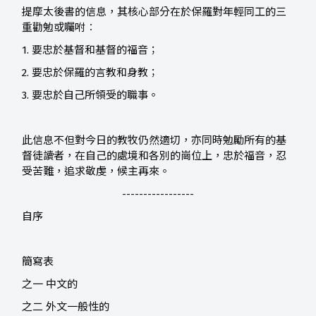
提摩太後書的信息，其核心部分在於保羅對年輕同工的三
重勸勉或囑咐︰
1. 要忠於基督和基督的福音；
2. 要忠於保羅的言教和身教；
3. 要忠於自己所領受的職事。
此信息不但對今日的教牧仍然適切，亦同時勉勵所有的基
督徒讀者，在自己的處境和各別的崗位上，忠於福音，忍
受苦難，追求敬虔，候主再來。
-----------------
自序
簡寫表
之一 中文的
之二 外文一般性的