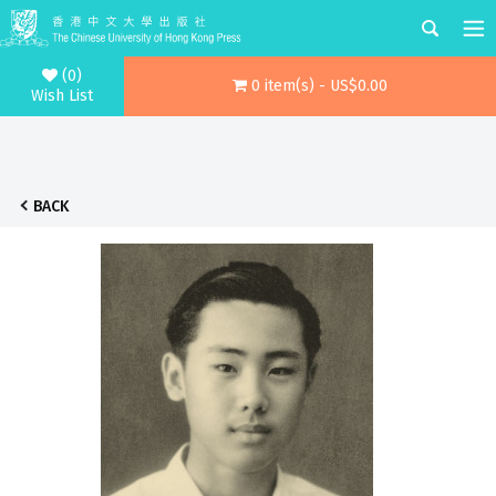
(0)
0 item(s) - US$0.00
Wish List
BACK