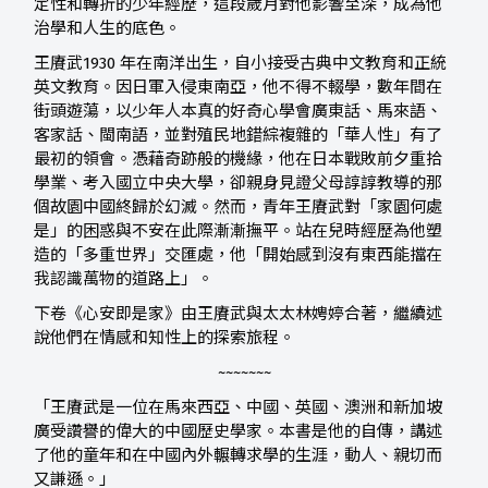
定性和轉折的少年經歷，這段歲月對他影響至深，成為他
治學和人生的底色。
王賡武1930 年在南洋出生，自小接受古典中文教育和正統
英文教育。因日軍入侵東南亞，他不得不輟學，數年間在
街頭遊蕩，以少年人本真的好奇心學會廣東話、馬來語、
客家話、閩南語，並對殖民地錯綜複雜的「華人性」有了
最初的領會。憑藉奇跡般的機緣，他在日本戰敗前夕重拾
學業、考入國立中央大學，卻親身見證父母諄諄教導的那
個故園中國終歸於幻滅。然而，青年王賡武對「家園何處
是」的困惑與不安在此際漸漸撫平。站在兒時經歷為他塑
造的「多重世界」交匯處，他「開始感到沒有東西能擋在
我認識萬物的道路上」。
下卷《心安即是家》由王賡武與太太林娉婷合著，繼續述
說他們在情感和知性上的探索旅程。
~~~~~~~
「王賡武是一位在馬來西亞、中國、英國、澳洲和新加坡
廣受讚譽的偉大的中國歷史學家。本書是他的自傳，講述
了他的童年和在中國內外輾轉求學的生涯，動人、親切而
又謙遜。」