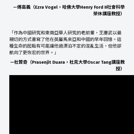
—傅高義（Ezra Vogel，哈佛大學Henry Ford II社會科學
榮休講座教授）
「作為中國研究和東南亞華人研究的老前輩，王賡武以最
親切的方式書寫了他在英屬馬來亞和中國的早年回憶。這
種生命的起點有可能讓他過漂泊不定的混亂生活，但他卻
航向了更恢宏的世界。」
—杜贊奇（Prasenjit Duara，杜克大學Oscar Tang講座教
授）