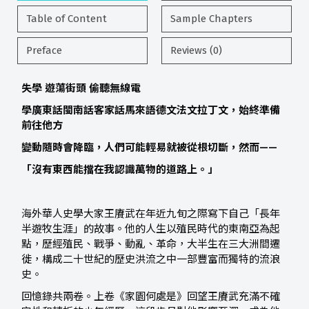
Table of Content
Sample Chapters
Preface
Reviews (0)
失學 遊蕩街頭 偷聽無線電
學廣東話閩南話客家話馬來語德文法文
拉丁文，始終準備
前往他方
變動隨時會降臨，人們可能輕易就被
從根切斷，然而——
「沒有東西能擋在我認識萬物的道路上。」
海外華人史學大家王賡武在年近九旬之際寫下自己「長年
半遊牧生涯」的故事。他的人生以殖民時代的東南亞為起
點，歷經殖民、戰爭、動亂、革命，大半生在三大洲間遷
徙，構成二十世紀的歷史洪流之中一部豐富而獨特的流浪
史。
回憶錄共兩卷。上卷《家園何處是》回望王賡武充滿不確