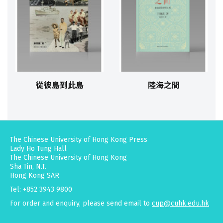
從彼島到此島
陸海之間
The Chinese University of Hong Kong Press
Lady Ho Tung Hall
The Chinese University of Hong Kong
Sha Tin, N.T.
Hong Kong SAR
Tel: +852 3943 9800
For order and enquiry, please send email to
cup@cuhk.edu.hk