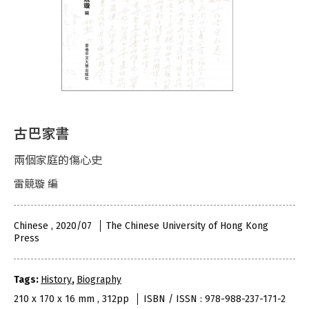
古巴家書
兩個家庭的傷心史
雷競璇 編
Chinese , 2020/07
The Chinese University of Hong Kong
Press
Tags:
History
,
Biography
210 x 170 x 16 mm , 312pp
ISBN / ISSN : 978-988-237-171-2