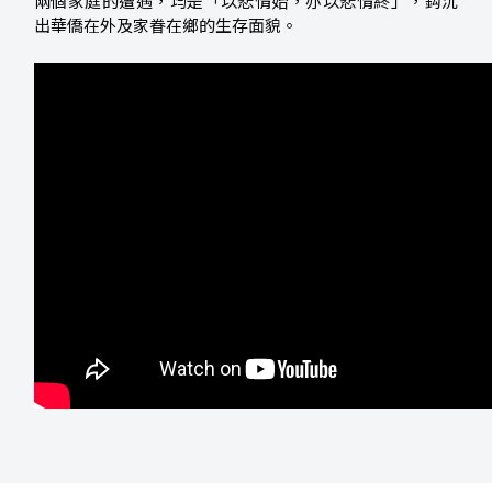
兩個家庭的遭遇，均是「以悲情始，亦以悲情終」，鈎沉
出華僑在外及家眷在鄉的生存面貌。