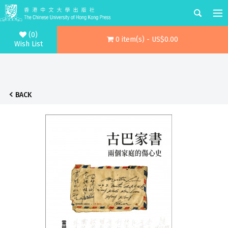
(0)
0 item(s) - US$0.00
Wish List
BACK