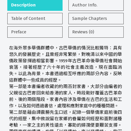
Description
Author Info.
Table of Content
Sample Chapters
Preface
Reviews (0)
在海外眾多華僑群體中，古巴華僑的情況比較獨特：具有
悠久的發展歷史，且曾經非常繁榮，對晚清以來中國的華
僑政策發揮過相當影響。1959年古巴革命後華僑社會開始
衰落，接著經歷了六十年的社會主義改造，現在面臨消
失。以此為背景，本書透過相互呼應的兩部分內容，反映
這群體中一些成員的經歷。
第一部是本書編者收藏的約兩百封家書，大部分由編者的
父親從古巴寄回來給香港的家人，時段剛好覆蓋古巴革命
前、後的兩個階段。家書內容涉及華僑在古巴的生活和工
作，以及如何透過書信，處理和應對家庭中的種種問題。
第二部是藉由譚震勝先生口述，記錄一個華僑家庭前後四
代的經歷，集中敘說留在家鄉的眷屬如何經歷和面對諸種
考驗，一家之主的男性遠去，寡助的婦孺便要艱苦支撐。