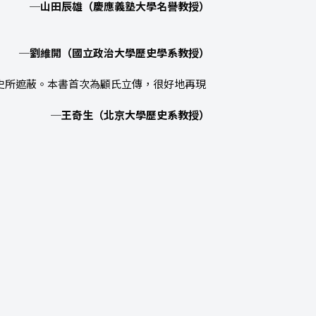
─山田辰雄（慶應義塾大學名譽教授）
─劉維開（國立政治大學歷史學系教授）
歷史所遮蔽。本書首次為顧氏立傳，很好地再現
─王奇生（北京大學歷史系教授）