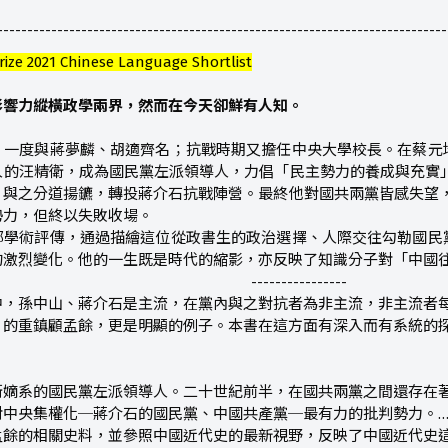
---------------------------------------------------------------------------
e 2021 Chinese Language Shortlist
影響力縱橫政學兩界，然而在今天卻鮮有人知。
，一度與蔣夢麟、胡適齊名；抗戰時期又擔任中央大學校長。在蔡元
的汪精衛，成為國民黨左派領導人，力倡「民主勢力的養成與充實」。
與之分道揚鑣，轉投蔣介石抗戰陣營。最終他對國共兩黨皆感失望，於
勢力，但終以失敗收場。
部學術評傳，通過描繪這位從政書生的政治選擇、人際交往勾勒國民
的激烈變化。他的一生既是時代的縮影，亦反映了知識分子對「中國
----------------
中，孫中山、蔣介石是主流，在黨內與之對抗者為非主流，非主流者
」的重鎮顧孟餘，更是明顯的例子。本書在這方面有深入而有系統的
衛嫡系的國民黨左派領導人。二十世紀前半，在國共兩黨之間還存在
中央集權化─蔣介石的國民黨、中國共產黨─最有力的批判勢力。……本
餘的相關史料，並參照中國近代史的最新視野，反映了中國近代史這