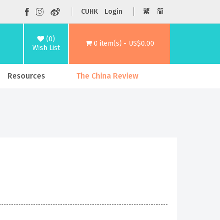
CUHK
Login
繁
简
(0)
0 item(s) - US$0.00
Wish List
Resources
The China Review