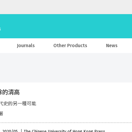
Journals
Other Products
News
餘的清高
代史的另一種可能
著
 , 2020/05
The Chinese University of Hong Kong Press