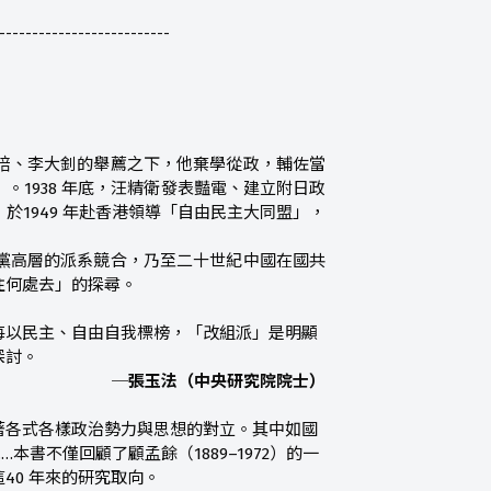
--------------------------
培、李大釗的舉薦之下，他棄學從政，輔佐當
1938 年底，汪精衛發表豔電、建立附日政
1949 年赴香港領導「自由民主大同盟」，
黨高層的派系競合，乃至二十世紀中國在國共
往何處去」的探尋。
每以民主、自由自我標榜，「改組派」是明顯
探討。
─張玉法（中央研究院院士）
著各式各樣政治勢力與思想的對立。其中如國
書不僅回顧了顧孟餘（1889–1972）的一
40 年來的研究取向。