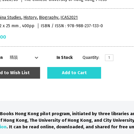
ina Studies
,
History
,
Biography
,
ICAS2021
52 x 25 mm , 400pp
ISBN / ISSN : 978-988-237-133-0
.00
on
In Stock
Quantity:
d to Wish List
Add to Cart
Books Hong Kong pilot program, initiated by three libraries a
f Hong Kong, The University of Hong Kong, and City University
ion
. It can be read online, downloaded, and shared for free 