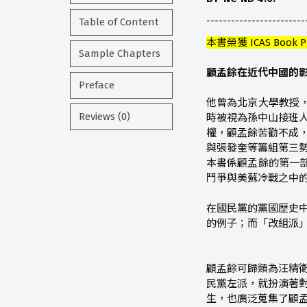
------------------------
Table of Content
本書榮獲 ICAS Book Priz
Sample Chapters
顧孟餘在近代中國的
Preface
他曾為北京大學教授
Reviews (0)
時被視為孫中山接班人
權，顧孟餘苦勸不成，
與張發奎等籌組第三
本書係顧孟餘的第一
鬥爭與美蘇冷戰之中
在國民黨的黨國歷史
的例子；而「改組派
顧孟餘可歸類為汪精
民黨左派，就扮演著對
生，也廣泛蒐集了顧孟