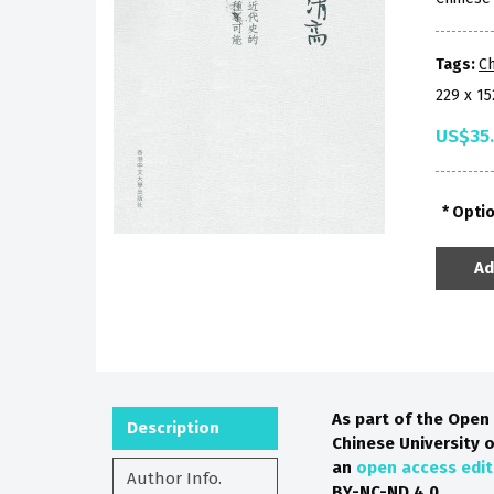
Tags:
Ch
229 x 1
US$35
Opti
Ad
As part of the Open 
Description
Chinese University o
an
open access edit
Author Info.
BY-NC-ND 4.0.