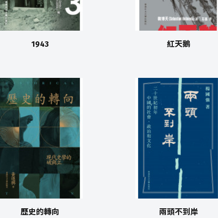
1943
紅天鵝
歷史的轉向
兩頭不到岸