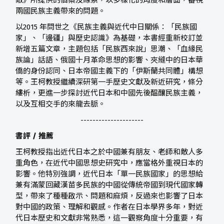
敵》所提供的個案及線索，以多樣化的角度和層面，審視
兩國民族主義帶來的問題。
以2015 年問世之《民族主義與近代中日關係：「民族國
家」、「邊疆」與歷史認識》為基礎，本書經重新校訂並
新增五篇文章，主題包括「民族西來說」思潮、「血緣民
族論」話語、俄國十月革命思想的影響、夾縫中的日本華
僑的身份認同、日本帝國主義下的「伊斯蘭共同體」構想
等。王柯教授繼續深研第一手歷史文獻及新近研究，條分
縷析，更進一步探討近代日本和中國先後醖釀民族主義，
以及互相交手的來龍去脈。
---------------------
書評 / 推薦
王柯教授指出近代日本之於中國兼有朋友、老師和敵人多
重角色，在近代中國思想史研究中，應當格外重視日本的
影響。他特別強調，近代日本「單一民族國家」的思想給
兼有滿蒙回藏漢苗多民族的中國從傳統帝國到現代國家轉
型，帶來了種種啟示、問題和麻煩，反過來也影響了日本
對中國的政策、理解和觀感。作者在日本學界多年，對近
代日本歷史和文獻非常熟悉，這一觀察角度十分重要，有