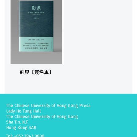
劃界【簽名本】
The Chinese University of Hong Kong Press
Lady Ho Tung Hall
The Chinese University of Hong Kong
Sha Tin, N.T.
Hong Kong SAR
Tel: +852 3943 9800