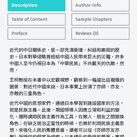
Description
Author Info.
Table of Content
Sample Chapters
Preface
Reviews (0)
近代的中日關係史，是一部充滿衝撞、糾結和廝殺的歷
史。日本對華侵略曾經給中國人民帶來巨大的災難，許多
中國人至今仍視日本為「中華民族」不共戴天的仇敵。然
而，
王柯教授在本書中以宏觀視野，觀察到一幅遠比這複雜的
圖景：對近代中國來說，日本事實上扮演了亦師、亦友、
亦敵的三重角色。
近代中國的思想家們，通過日本學習到建設國家的方法，
就是民族主義。此後，兩國領導人因應立場和利益的變
化，隨時調用民族主義作為工具，在敵人、朋友之間變換
角色；在缺乏統治正當性的時候，也樂於利用民族主義思
想，來強化人民的集體意識。讀者可以從《亦師亦友亦