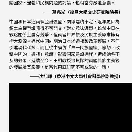
關國家、邊疆和民族問題的討論，也相當有啟迪意義。
──葛兆光（復旦大學文史研究院院長）
中國和日本這兩個亞洲強國，關係陰晴不定，近年更因為
領土主權爭議鬧得不可開交，對立意味濃烈。雖然中日在
戰略關係上屢有競爭，但兩者世界觀及民族主義原來擁有
極大淵源。近代中國向明治日本求師複製改革經驗，不但
引進現代科技，而且從中模仿「單一民族國家」思想，改
變中國的「邊疆」意識、影響國家建設過程，造成始料不
及的效果，延續至今。王柯教授聚焦探討兩國民族主義觀
的發展及其影響，是當代東亞研究不可或缺的一環。
──沈旭暉（香港中文大學社會科學院副教授）