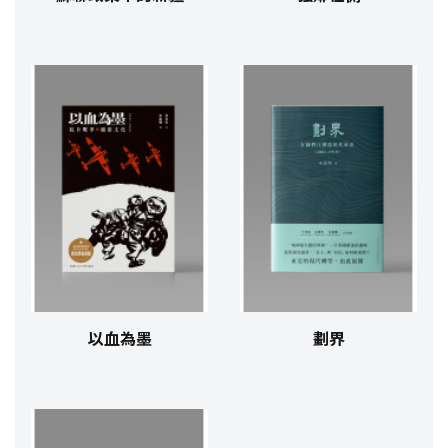
以血為墨
劃界