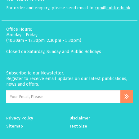
For order and enquiry, please send email to
cup@cuhk.edu.hk
Office Hours:
Monday - Friday
(10:30am - 12:30pm; 2:30pm - 5:30pm)
Closed on Saturday, Sunday and Public Holidays
Subscribe to our Newsletter.
Register to receive email updates on our latest publications,
news and offers.
Privacy Policy
Disclaimer
Sitemap
Text Size