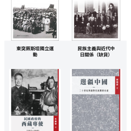
東突厥斯坦獨立運
民族主義與近代中
動
日關係（缺貨）