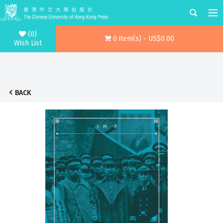
(0)
0 item(s) - US$0.00
Wish List
BACK