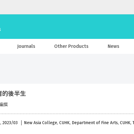
Journals
Other Products
News
庸的後半生
編撰
 , 2023/03
New Asia College, CUHK, Department of Fine Arts, CUHK, T