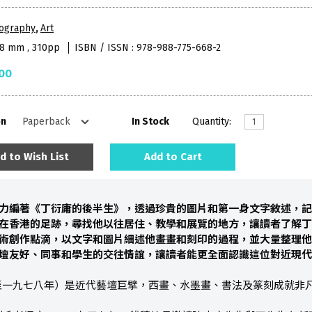
iography
,
Art
48 mm , 310pp
ISBN / ISSN : 978-988-775-668-2
00
on
In Stock
Quantity:
d to Wish List
Add to Cart
力編著《丁衍庸的後半生》，透過珍貴的圖片和第一身文字敘述，記
在香港的足跡，尋找他以往居住、教學和展覽的地方，讓讀者了解丁
術創作點滴，以文字和圖片細述他畫畫和刻印的過程，並大量整理他
壇友好、同事和學生的交往情誼，讓讀者能更全面認識這位對近現代
至一九七八年）是近代藝壇巨擘，西畫、水墨畫、書法及篆刻成就非