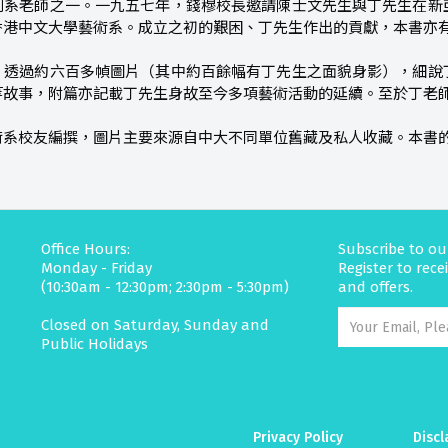
創系老師之一。一九五七年，錢穆校長邀請陳士文先生與丁先生在新
香港中文大學藝術系。成立之初的艱困、丁先生作出的貢獻，本書亦
，透過約六百多幀圖片（其中約百餘幅有丁先生之面貌身影），細說
等故事，附篇亦記載丁先生身故至今多項藝術活動的延續。至於丁老
術系校友編撰，圖片主要來源自中大不同單位舊藏及私人收藏。本書
Office Hours:
Subscribe to ou
Monday - Friday
Register to rec
(10:30am - 12:30pm; 2:30pm - 5:30pm)
and offers.
Closed on Saturday, Sunday and
Public Holidays
Privacy Policy
Discl