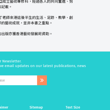
亞成立藝術專修科，經過各人的共同奮進、努
有記載。
丁老師來港這後半生的生活、足跡、教學、創
師的藝術成就，並非本書之重點。
的出版亦獲香港藝術發展局資助。
r Newsletter.
eive email updates on our latest publications, news
aimer
Sitemap
Text Size