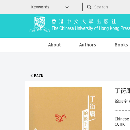
About
Authors
Books
BACK
丁衍
徐志宇 
Chinese
CUHK