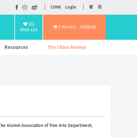
CUHK
Login
繁
简
(0)
0 item(s) - US$0.00
Wish List
Resources
The China Review
he Alumni Association of Fine Arts Department,