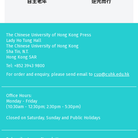
自主老年
逆光而行
The Chinese University of Hong Kong Press
Lady Ho Tung Hall
The Chinese University of Hong Kong
Sha Tin, N.T.
Hong Kong SAR
Tel: +852 3943 9800
For order and enquiry, please send email to
cup@cuhk.edu.hk
Office Hours:
Monday - Friday
(10:30am - 12:30pm; 2:30pm - 5:30pm)
Closed on Saturday, Sunday and Public Holidays