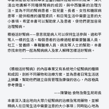
本書集結香港腎病專家豐富的臨床經驗和科研成果，深入
淺出地講解不同種類腎病的成因，與中西醫藥的治理方
法。並為不同的腎病患者，如兒童、長者、女性和糖尿病
患等，提供相應的護理資訊，和日常生活中需要注意的大
小事項。希望本書可以幫助家人及患者，使他們更加容易
治理腎病。
積極活好腎病——意思就是病人可以保持生活參與、過和平
常人一樣的生活。每個患者的治療過程都需要醫護人員、
社工、營養師、專職醫療人員、病友等人士的幫助，本書
亦找來他們一起為腎病病人及家人解釋怎樣活好腎病。
---------------------------------------------
《積極活好腎病》的內容專業又有系統地介紹腎病的種類
和成因，剖析不同藥物和治療方案，並為患者日常生活送
上錦囊，幫助他們建立自我管理及康復的信心，內容極具
參考價值。
——陳肇始 食物及衞生局局長
本書深入淺出地向大眾介紹腎病的治療及常用藥物，並解
釋病人在日常生活中需要注意的大小事項；同時貼心地為