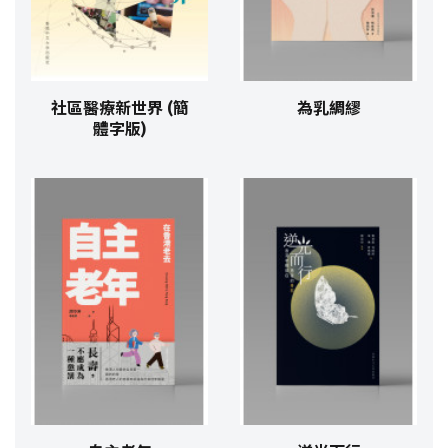
社區醫療新世界 (簡
為乳綢繆
體字版)