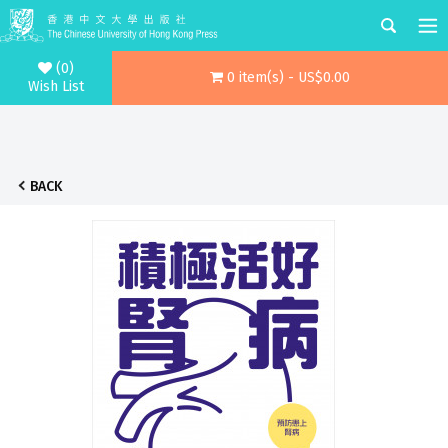
(0)
0 item(s) - US$0.00
Wish List
BACK