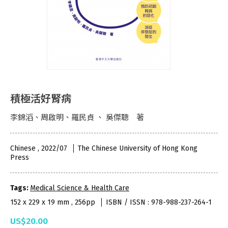
積極活好腎病
李錦滔、周啟明、羅民貞 、 吳傑聰 著
Chinese , 2022/07
The Chinese University of Hong Kong
Press
Tags:
Medical Science & Health Care
152 x 229 x 19 mm , 256pp
ISBN / ISSN : 978-988-237-264-1
US$20.00