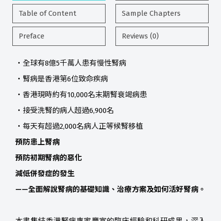
Table of Content
Sample Chapters
Preface
Reviews (0)
・全球有8億5千萬人患有慢性腎病
・腎病是香港第6位致命疾病
・香港現時約有10,000名末期腎衰竭病患
・接受洗腎的病人超過6,900名
・每天有超過2,000名病人正等候腎移植
預防患上腎病
預防初期腎病的惡化
減低併發症的發生
——全面解說腎病的基礎知識、治療方案及如何活好腎病。