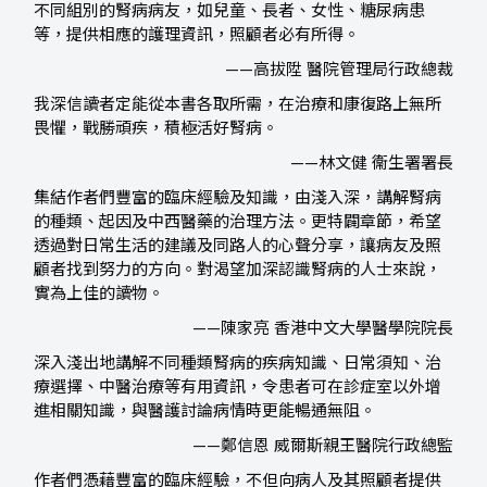
不同組別的腎病病友，如兒童、長者、女性、糖尿病患
等，提供相應的護理資訊，照顧者必有所得。
——高拔陞 醫院管理局行政總裁
我深信讀者定能從本書各取所需，在治療和康復路上無所
畏懼，戰勝頑疾，積極活好腎病。
——林文健 衞生署署長
集結作者們豐富的臨床經驗及知識，由淺入深，講解腎病
的種類、起因及中西醫藥的治理方法。更特闢章節，希望
透過對日常生活的建議及同路人的心聲分享，讓病友及照
顧者找到努力的方向。對渴望加深認識腎病的人士來說，
實為上佳的讀物。
——陳家亮 香港中文大學醫學院院長
深入淺出地講解不同種類腎病的疾病知識、日常須知、治
療選擇、中醫治療等有用資訊，令患者可在診症室以外增
進相關知識，與醫護討論病情時更能暢通無阻。
——鄭信恩 威爾斯親王醫院行政總監
作者們憑藉豐富的臨床經驗，不但向病人及其照顧者提供