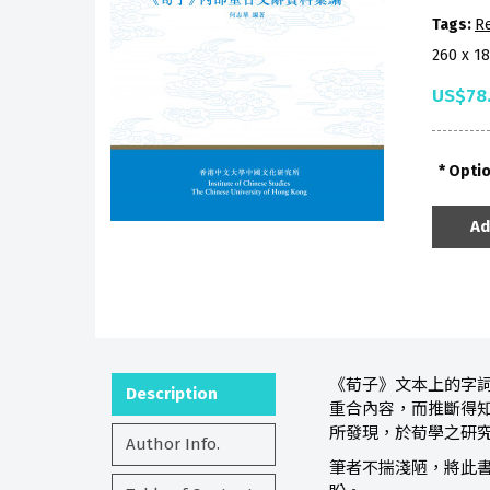
Tags:
R
260 x 1
US$78
Opti
Ad
《荀子》文本上的字
Description
重合內容，而推斷得
所發現，於荀學之研
Author Info.
筆者不揣淺陋，將此