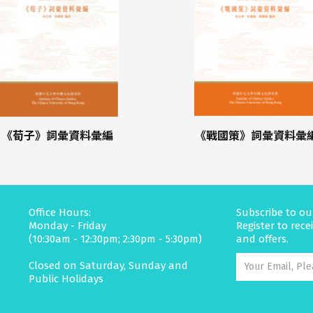
《荀子》詞彙資料彙編
《戰國策》詞彙資料彙
Office Hours:
Subscribe to ou
Monday - Friday
Register to rec
(10:30am - 12:30pm; 2:30pm - 5:30pm)
and offers.
Closed on Saturday, Sunday and
Public Holidays