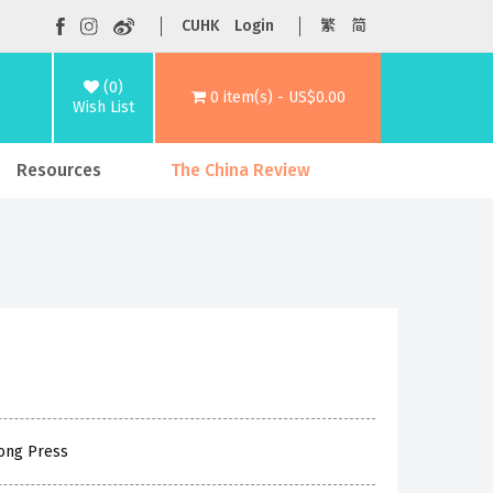
CUHK
Login
繁
简
(0)
0 item(s) - US$0.00
Wish List
Resources
The China Review
Kong Press