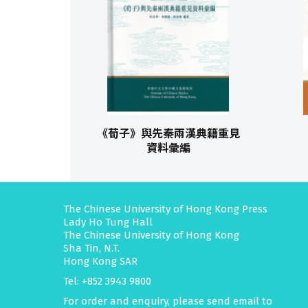
《荀子》與先秦兩漢典籍重見
資料彙編
The Chinese University of Hong Kong Press
Lady Ho Tung Hall
The Chinese University of Hong Kong
Sha Tin, N.T.
Hong Kong SAR
Tel: +852 3943 9800
For order and enquiry, please send email to