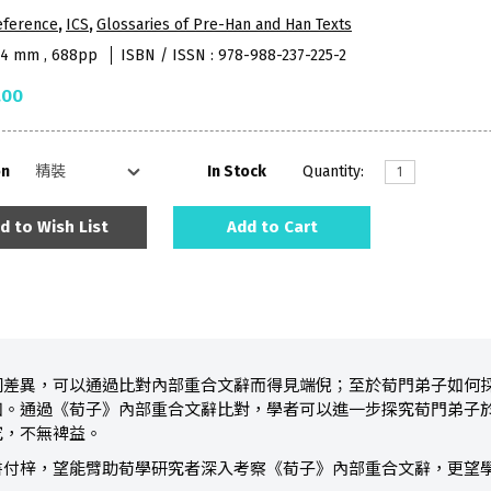
eference
,
ICS
,
Glossaries of Pre-Han and Han Texts
84 mm , 688pp
ISBN / ISSN : 978-988-237-225-2
.00
on
In Stock
Quantity:
d to Wish List
Add to Cart
詞差異，可以通過比對內部重合文辭而得見端倪；至於荀門弟子如何
知。通過《荀子》內部重合文辭比對，學者可以進一步探究荀門弟子
究，不無裨益。
書付梓，望能臂助荀學研究者深入考察《荀子》內部重合文辭，更望