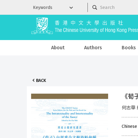
About
Authors
Books
BACK
《荀
何志華 
Chinese