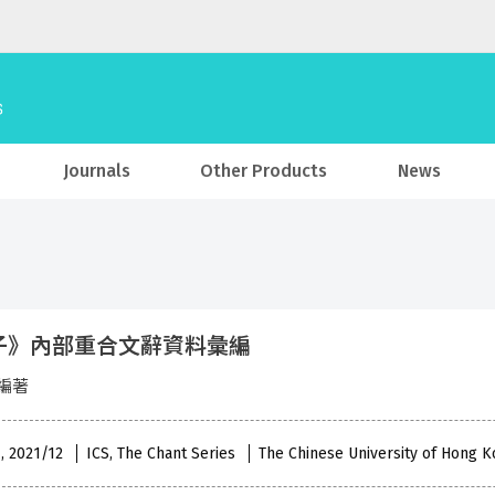
Journals
Other Products
News
子》內部重合文辭資料彙編
編著
 , 2021/12
ICS, The Chant Series
The Chinese University of Hong 