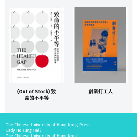
(Out of Stock) 致
創業打工人
命的不平等
The Chinese University of Hong Kong Press
Lady Ho Tung Hall
The Chinese University of Hong Kong