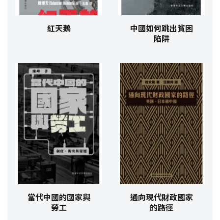
紅天鵝
中國如何跳出貧困
陷阱
當代中國的國家與
通向現代財政國家
勞工
的路徑