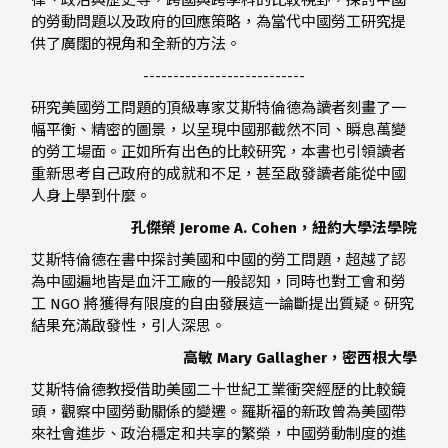
律、政治與歷史等，跨國與跨學科的比較視野，探討中國
的勞動問題以及政府的回應策略，為當代中國勞工研究提
供了廣闊的視角和全新的方法。
---------------------------
研究美國勞工問題的頂級專家艾斯特倫德為讀者刻畫了一
幅平衡、精密的圖景，以呈現中國那截然不同、瞬息萬變
的勞工場面。正如所有出色的比較研究，本書也引領讀者
重新思考自己政府的成就和不足，甚至啟發讀者能從中國
人身上學到什麼。
孔傑榮 Jerome A. Cohen，紐約大學法學院
艾斯特倫德在書中探討美國和中國的勞工問題，超越了認
為中國遍地皆是血汗工廠的一般認知，同時也對工會和勞
工 NGO 將獲得有限度的自由發展這一論斷提出質疑。研究
結果充滿啟發性，引人深思。
高敏 Mary Gallagher，密西根大學
艾斯特倫德教授借助美國二十世紀工業衝突經歷的比較鏡
頭，觀察中國勞動關係的變遷。羅斯福的新政曾為美國帶
來社會進步、政治穩定和共享的繁榮，中國勞動制度的進