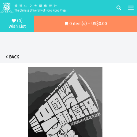
(0)
0 item(s) - US$0.00
Wish List
BACK