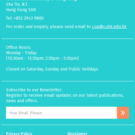
Sha Tin, N.T.
Hong Kong SAR
Tel: +852 3943 9800
For order and enquiry, please send email to
cup@cuhk.edu.hk
Office Hours:
Monday - Friday
(10:30am - 12:30pm; 2:30pm - 5:30pm)
Closed on Saturday, Sunday and Public Holidays
Subscribe to our Newsletter.
Register to receive email updates on our latest publications,
news and offers.
Privacy Policy
Disclaimer