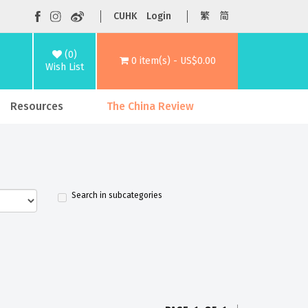
CUHK
Login
繁
简
(0)
0 item(s) - US$0.00
Wish List
Resources
The China Review
Search in subcategories