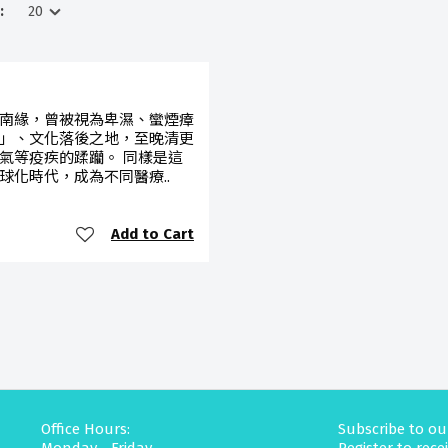
:
南緣，曾被視為卑濕、蠻煙瘴
」、文化落後之地，至晚清更
氣等疫疾的蹂躪。 同樣是這
球化時代，成為不同醫療..
Add to Cart
Office Hours:
Subscribe to ou