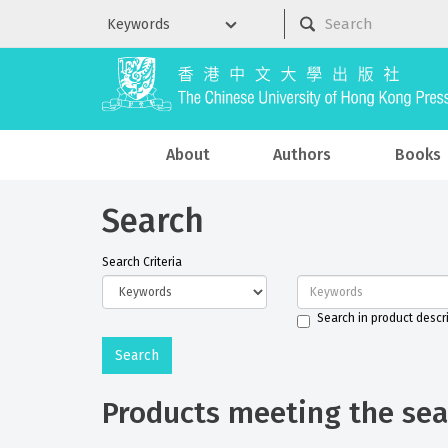
About
Authors
Books
Search
Search Criteria
Search in product descr
Products meeting the sear