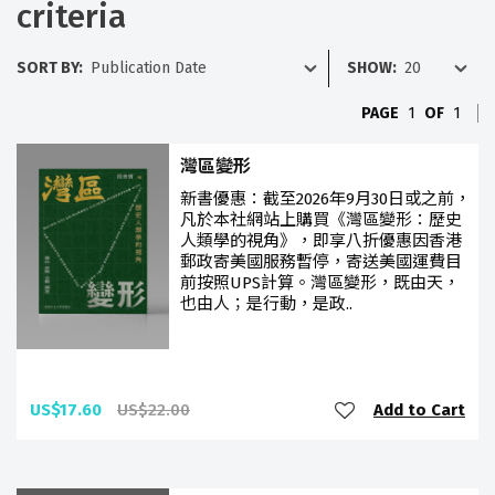
criteria
SORT BY:
SHOW:
PAGE
1
OF
1
灣區變形
新書優惠：截至2026年9月30日或之前，
凡於本社網站上購買《灣區變形：歷史
人類學的視角》，即享八折優惠因香港
郵政寄美國服務暫停，寄送美國運費目
前按照UPS計算。灣區變形，既由天，
也由人；是行動，是政..
US$17.60
US$22.00
Add to Cart