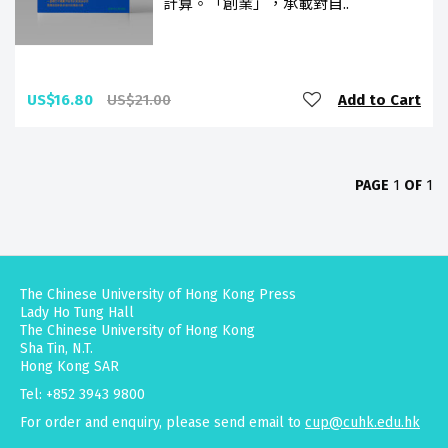
計算。「創業」，承載對自..
US$16.80
US$21.00
Add to Cart
PAGE
1
OF
1
The Chinese University of Hong Kong Press
Lady Ho Tung Hall
The Chinese University of Hong Kong
Sha Tin, N.T.
Hong Kong SAR
Tel: +852 3943 9800
For order and enquiry, please send email to
cup@cuhk.edu.hk