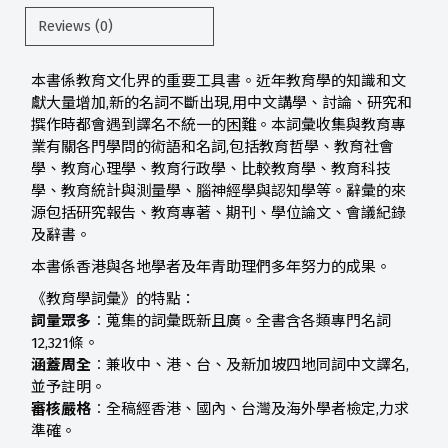
Reviews (0)
本書係教育文化界的重要工具書。近年教育學的知識和文
獻大量增加,新的名詞不斷出現,用中文講學、討論、研究和
撰作時都會遇到譯名不統一的困難。本詞彙收集與教育專
業有關各門學問的術語和名詞,包括教育哲學、教育社會
學、教育心理學、教育行政學、比較教育學、教育科技
學、教育統計與測量學、腦神經學與認知學等。辭彙的來
源包括研究報告、教育專著、期刊、學位論文、會議紀錄
及辭書。
本書係香港與各地學者及年青助理們多年努力的成果。
《教育學詞彙》的特點：
詞量眾多
︰蒐集的詞彙既新且廣。全書含各類專門名詞
12,321條。
涵蓋周全
︰兼收中、港、台、及新加坡四地同詞中文譯名,
並予註明。
審核嚴格
︰全稿經香港、國內、台灣及海外學者檢定,力求
準確。