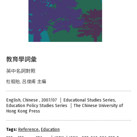
教育學詞彙
英中名詞對照
杜祖貽, 呂俊甫 主編
English, Chinese , 2007/07
Educational Studies Series,
Education Policy Studies Series
The Chinese University of
Hong Kong Press
Tags:
Reference
,
Education