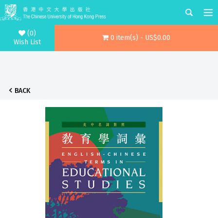
(0)
0 item(s) - US$0.00
Wish List
BACK