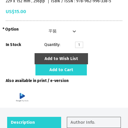
229 x 152 mm , 256pp
ISBN / ISSN : 978-962-996-338-5
US$15.00
Option
In Stock
Quantity:
Add to Wish List
Add to Cart
Also available in print / e-version
Description
Author Info.