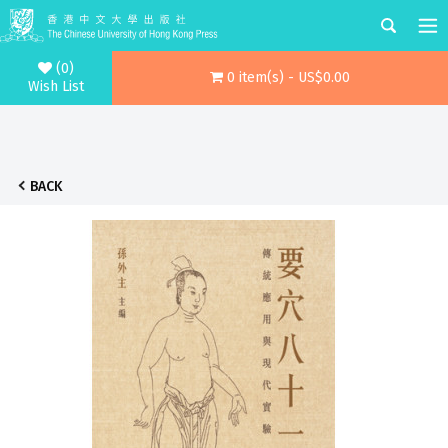
(0)
0 item(s) - US$0.00
Wish List
BACK