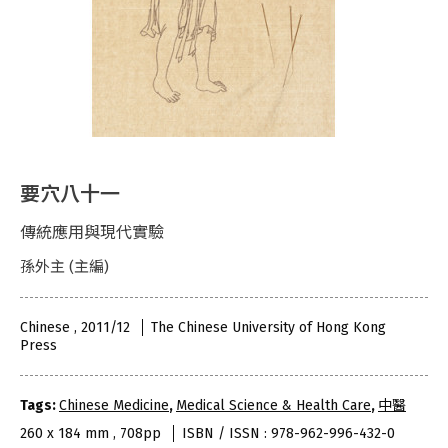
要穴八十一
傳統應用與現代實驗
孫外主 (主編)
Chinese , 2011/12
The Chinese University of Hong Kong
Press
Tags:
Chinese Medicine
,
Medical Science & Health Care
,
中醫
260 x 184 mm , 708pp
ISBN / ISSN : 978-962-996-432-0