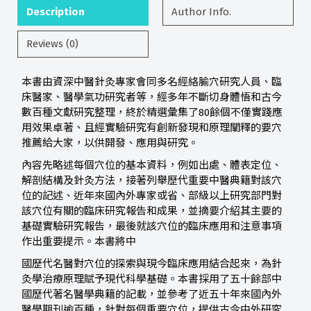
Description
Author Info.
Reviews (0)
本書由資深中醫針灸專家會同多名經絡腧穴研究人員、臨
床醫家、醫學氣功研究者等，經多年不斷切身體悟和古今
數百種文獻研究整理，終於精選彙集了80餘個不僅實踐應
用效果卓著、且經實驗研究有創新發現和原理闡釋的要穴
推薦給大家，以供開發、應用與研究。
內容先略述每個穴位的基本資料，例如出處、體表定位、
解剖結構及針灸方法，接著列舉歷代重要中醫典籍對該穴
位的記述、近年來國內外專家或省、部級以上研究部門對
該穴位有關的臨床研究報告和成果，並摘要介紹其主要的
基礎實驗研究報告，最後就該穴位的臨床應用和注意事項
作出重要提示。本書將中
國歷代名醫對穴位的探索與現今臨床應用結合起來，為針
灸學治療原理賦予現代科學基礎。本書採用了五十餘部中
國歷代著名醫學典籍的記載，並參考了近五十年來國內外
醫學期刊逾百種，針對每個重要穴位，提供古今中外研究