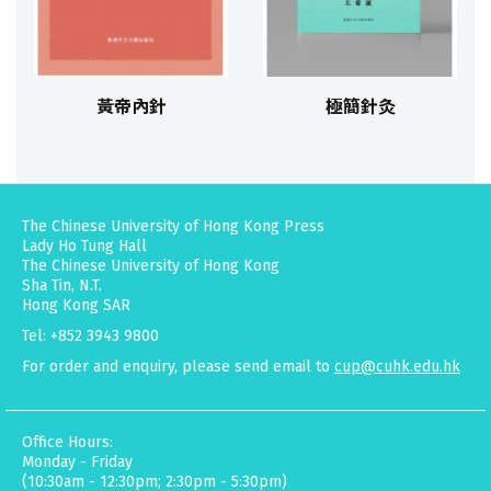
黃帝內針
極簡針灸
The Chinese University of Hong Kong Press
Lady Ho Tung Hall
The Chinese University of Hong Kong
Sha Tin, N.T.
Hong Kong SAR
Tel: +852 3943 9800
For order and enquiry, please send email to
cup@cuhk.edu.hk
Office Hours:
Monday - Friday
(10:30am - 12:30pm; 2:30pm - 5:30pm)