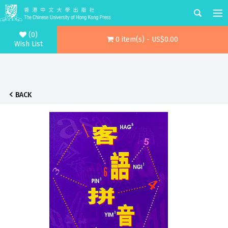
(0)
0 item(s) - US$0.00
Wish List
BACK