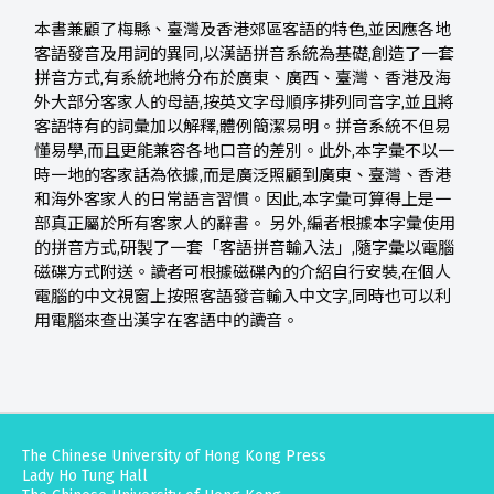
本書兼顧了梅縣、臺灣及香港郊區客語的特色,並因應各地
客語發音及用詞的異同,以漢語拼音系統為基礎,創造了一套
拼音方式,有系統地將分布於廣東、廣西、臺灣、香港及海
外大部分客家人的母語,按英文字母順序排列同音字,並且將
客語特有的詞彙加以解釋,體例簡潔易明。拼音系統不但易
懂易學,而且更能兼容各地口音的差別。此外,本字彙不以一
時一地的客家話為依據,而是廣泛照顧到廣東、臺灣、香港
和海外客家人的日常語言習慣。因此,本字彙可算得上是一
部真正屬於所有客家人的辭書。 另外,編者根據本字彙使用
的拼音方式,研製了一套「客語拼音輸入法」,隨字彙以電腦
磁碟方式附送。讀者可根據磁碟內的介紹自行安裝,在個人
電腦的中文視窗上按照客語發音輸入中文字,同時也可以利
用電腦來查出漢字在客語中的讀音。
The Chinese University of Hong Kong Press
Lady Ho Tung Hall