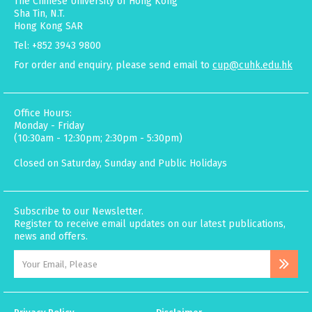
The Chinese University of Hong Kong
Sha Tin, N.T.
Hong Kong SAR
Tel: +852 3943 9800
For order and enquiry, please send email to
cup@cuhk.edu.hk
Office Hours:
Monday - Friday
(10:30am - 12:30pm; 2:30pm - 5:30pm)
Closed on Saturday, Sunday and Public Holidays
Subscribe to our Newsletter.
Register to receive email updates on our latest publications,
news and offers.