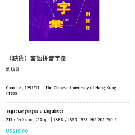
（缺貨）客語拼音字彙
劉鎮發
Chinese , 1997/11
The Chinese University of Hong Kong
Press
Tags:
Languages & Linguistics
213 x 140 mm , 210pp
ISBN / ISSN : 978-962-201-750-4
US$18.00