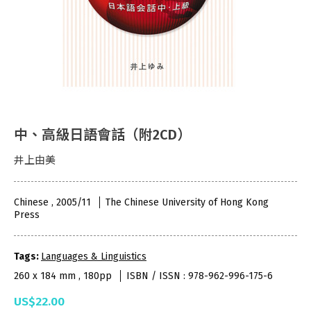
中、高級日語會話（附2CD）
井上由美
Chinese , 2005/11
The Chinese University of Hong Kong
Press
Tags:
Languages & Linguistics
260 x 184 mm , 180pp
ISBN / ISSN : 978-962-996-175-6
US$22.00