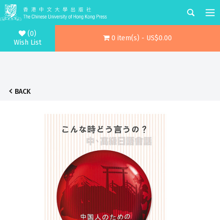
(0)
0 item(s) - US$0.00
Wish List
BACK