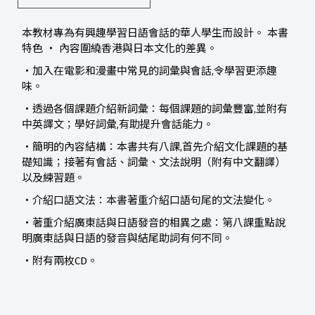
本教材專為有興趣學習日語會話的華人學生而設計。 本書
特色 ‧ 內容圍繞香港與日本文化的差異。
‧加入在電影和漫畫中常見的詞彙與會話,令學習更添趣
味。
‧透過各個課題介紹新詞彙：每個課題的詞彙豐富,並附有
中英譯文；學好詞彙,有助提升會話能力。
‧簡明的內容結構：本書共有八課,首先介紹文化課題的基
礎知識；接著有會話、詞彙、文法說明（附有中文翻譯）
以及練習題。
‧介紹口語文法：本書著重介紹口語句尾的文法變化。
‧著重介紹廣東話與日語發音的相異之處：第八課重點說
明廣東話與日語的發音與結尾助詞有何不同。
‧附有兩枚CD。