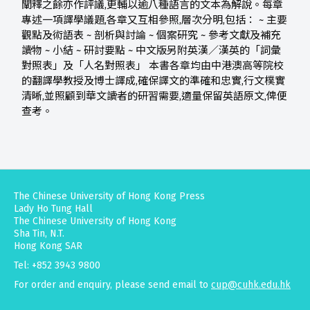
闡釋之餘亦作評議,更輔以逾八種語言的文本為解說。每章
專述一項譯學議題,各章又互相參照,層次分明,包括： ~ 主要
觀點及術語表 ~ 剖析與討論 ~ 個案研究 ~ 參考文獻及補充
讀物 ~ 小結 ~ 研討要點 ~ 中文版另附英漢／漢英的「詞彙
對照表」及「人名對照表」 本書各章均由中港澳高等院校
的翻譯學教授及博士譯成,確保譯文的準確和忠實,行文樸實
清晰,並照顧到華文讀者的研習需要,適量保留英語原文,俾便
查考。
The Chinese University of Hong Kong Press
Lady Ho Tung Hall
The Chinese University of Hong Kong
Sha Tin, N.T.
Hong Kong SAR
Tel: +852 3943 9800
For order and enquiry, please send email to
cup@cuhk.edu.hk