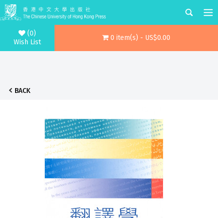
(0)
0 item(s) - US$0.00
Wish List
BACK