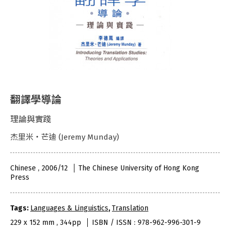
翻譯學導論
理論與實踐
杰里米‧芒迪 (Jeremy Munday)
Chinese , 2006/12
The Chinese University of Hong Kong
Press
Tags:
Languages & Linguistics
,
Translation
229 x 152 mm , 344pp
ISBN / ISSN : 978-962-996-301-9