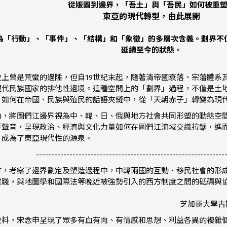
從版圖到邊界，「吾土」與「吾民」如何被重
東亞的現代轉型，由此展開
為「行動」、「事件」、「結構」和「象徵」的多層次含義。劃界不
延續至今的狀態。
史上曾是荒蠻的邊陲，但自19世紀末起，隨著清帝國衰落、宗藩體系
現代民族國家的排他性邊境。這種空間上的「劃界」過程，不僅是土
，如何在帝國、民族與殖民的話語夾縫中，從「天朝赤子」轉變為現
角，將圖們江邊界視為中、韓、日、俄與地方社會共同形塑的動態空
等聲音，呈現政治、經濟與文化力量如何在圖們江流域交織拉鋸，進
，成為了東亞現代性的源泉。
--------------------------------------------------------------
作，考察了邊界劃定及塑造過程中，中韓兩國的互動、移民社會的形
實踐，與地圖學和國際法等晚近被強勢引入的西方制度之間的砥礪與
芝加哥大學古
史料，宋念申呈現了眾多有血有肉、有情感和思想、利益各異的複雜