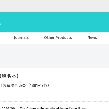
Journals
Other Products
News
【簽名本】
製造現代東亞（1881–1919）
 , 2026/06
The Chinese University of Hong Kong Press