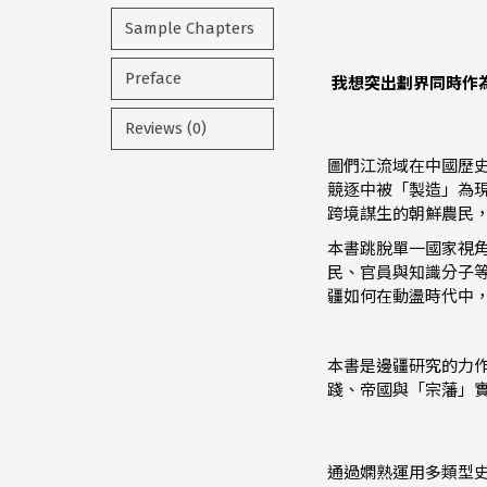
Sample Chapters
Preface
我想突出劃界同時作
Reviews (0)
圖們江流域在中國歷
競逐中被「製造」為
跨境謀生的朝鮮農民
本書跳脫單一國家視
民、官員與知識分子
疆如何在動盪時代中
本書是邊疆研究的力
踐、帝國與「宗藩」
通過嫻熟運用多類型