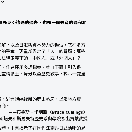
塑？
但是東亞遭遇的過去，也是一個未竟的過程和
瓦解，以及日俄與資本勢力的擴張，它在多方
地的爭奪，更重新界定了「人」的歸屬：那些
代法律定義下的「中國人」或「外國人」？
間。作者運用多語檔案，並自下而上引入邊
而重構領土、身分以至歷史敘事，揭示一處邊
--------------
成、滿洲錯綜複雜的歷史格局，以及地方實
協商。
——
布魯斯・卡明斯（Bruce Cumings）
斯塔夫和斯威夫特歷史系與學院傑出貢獻教授
個體。本書揭示了在圖們江劃界日益清晰的過