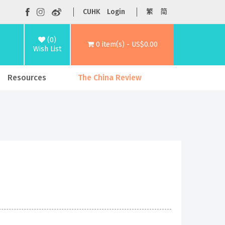
CUHK
Login
繁
简
(0)
0 item(s) - US$0.00
Wish List
Resources
The China Review