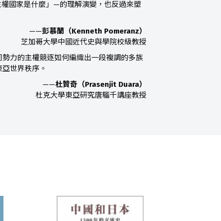
主權國家是什麼」—的理解演變，也反過來塑
——
彭慕蘭（Kenneth Pomeranz）
芝加哥大學中國近代史與學院校級教授
同勢力的主權競逐如何編織出一段複調的多族
東亞世界秩序。
——
杜贊奇（Prasenjit Duara）
杜克大學東亞研究唐騮千講座教授