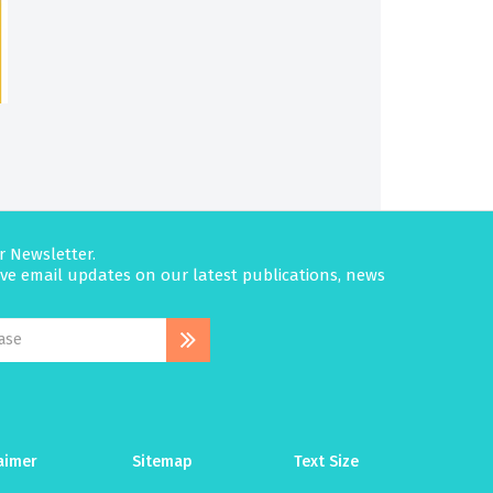
r Newsletter.
eive email updates on our latest publications, news
aimer
Sitemap
Text Size