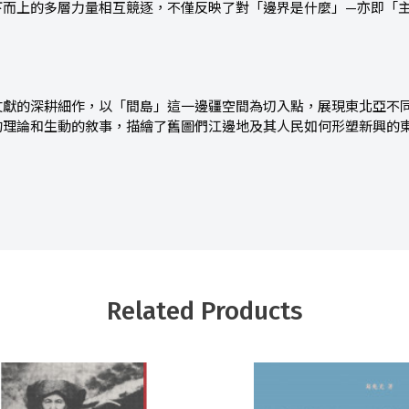
下而上的多層力量相互競逐，不僅反映了對「邊界是什麼」—亦即「
文獻的深耕細作，以「間島」這一邊疆空間為切入點，展現東北亞不
的理論和生動的敘事，描繪了舊圖們江邊地及其人民如何形塑新興的
Related Products