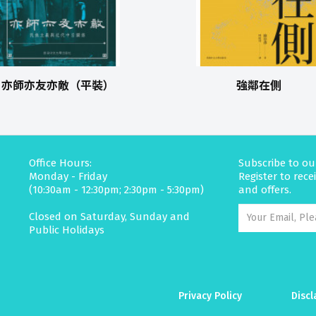
亦師亦友亦敵（平裝）
強鄰在側
Office Hours:
Subscribe to ou
Monday - Friday
Register to rec
(10:30am - 12:30pm; 2:30pm - 5:30pm)
and offers.
Closed on Saturday, Sunday and
Public Holidays
Privacy Policy
Discl