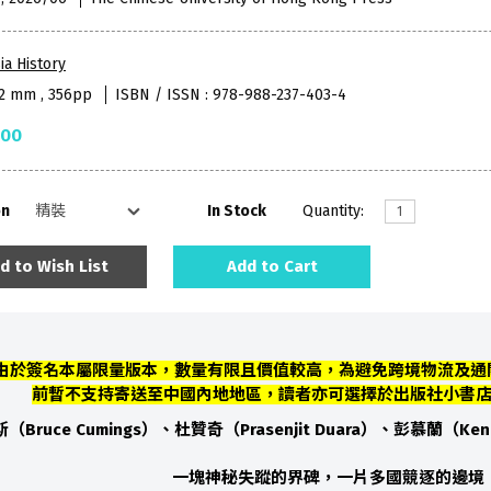
ia History
52 mm , 356pp
ISBN / ISSN : 978-988-237-403-4
.00
on
In Stock
Quantity:
d to Wish List
Add to Cart
 由於簽名本屬限量版本，數量有限且價值較高，為避免跨境物流及通
前暫不支持寄送至中國內地地區，讀者亦可選擇於出版社小書
（Bruce Cumings）、杜贊奇（Prasenjit Duara）、彭慕蘭（Ken
一塊神秘失蹤的界碑，一片多國競逐的邊境