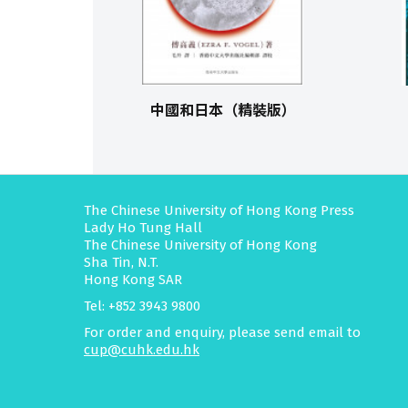
中國和日本（精裝版）
The Chinese University of Hong Kong Press
Lady Ho Tung Hall
The Chinese University of Hong Kong
Sha Tin, N.T.
Hong Kong SAR
Tel: +852 3943 9800
For order and enquiry, please send email to
cup@cuhk.edu.hk