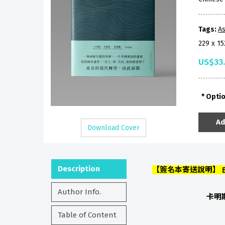
Tags:
As
229 x 1
US$33
Opti
Ad
Download Cover
Description
【簽名本寄送說明】
Author Info.
卡明斯
Table of Content