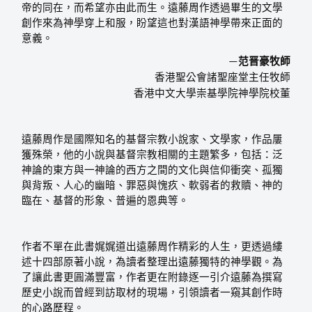
帝的同在，而希望亦由此而生。遠藤周作透過畢生的文學
創作來為神學穿上和服，盼望這也對漢語神學帶來正面的
意義。
范晋豪牧師
—
香港聖公會諸聖座堂主任牧師
香港中文大學崇基學院神學院校董
遠藤周作是國際知名的基督宗教小說家、文學家，作品屢
獲殊榮，他的小說與基督宗教相關的主題繁多，包括：泛
神論的東方與一神論的西方之間的文化與信仰衝突、孤獨
與背叛、人心的幽暗、罪惡與愧疚、軟弱者的救贖、神的
臨在、基督的形象、普遍的恩典等。
作者不單在此書娓娓道出遠藤周作精彩的人生，更透過縷
述十四部原著小說，為讀者整理出遠藤獨特的神學觀。為
了讓此書更圓滿豐富，作者更在附錄逐一引介遠藤為撰寫
歷史小說而曾經到訪取材的現場，引領讀者一窺其創作時
的心路歷程。