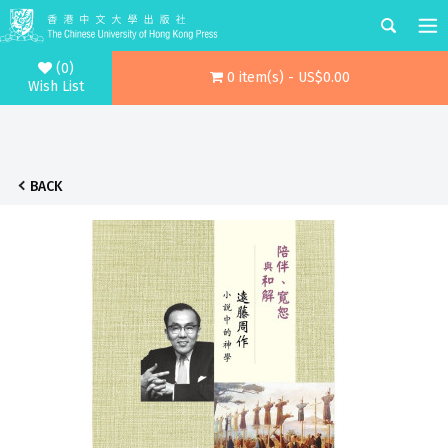
(0)
0 item(s) - US$0.00
Wish List
BACK