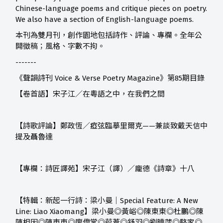
Chinese-language poems and critique pieces on poetry.
We also have a section of English-language poems.
本刊為雙月刊，創作園地包括詩作、評論、專欄。全年公
開徵稿；風格、字數不拘。
-------
《聲韻詩刊 Voice & Verse Poetry Magazine》第85期目錄
【卷首語】宋子江／在粵語之中，在我們之間
【詩歌評論】鄭政恆／瘂弦臨摹里爾克——兼談致戴天信中
提及聶魯達
【專欄：詩匠譯苑】宋子江（譯）／龐德《詩章》十八
【特輯：新起一行詩：梁小曼｜
Special Feature: A New
Line: Liao Xiaomang
】梁小曼
◎
黃峪
◎
陳東東
◎
杜鵬
◎
陳
陳相因
◎
陳東東
◎
廖偉棠
◎
葭葦
◎
舒羽
◎
劉曉萍
◎
駱家
◎