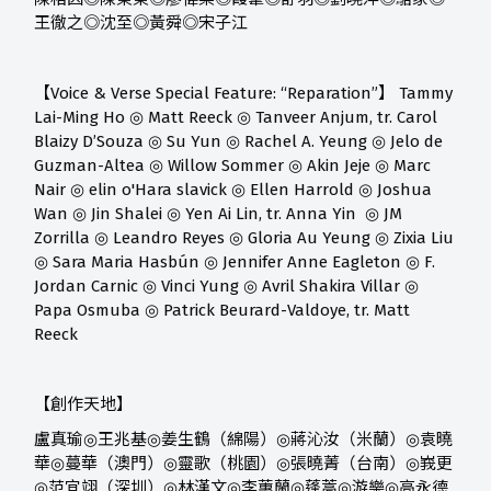
王徹之
◎
沈至
◎
黃舜
◎
宋子江
【
Voice & Verse Special Feature: “
Reparation”
】
Tammy
Lai-Ming Ho
◎
Matt Reeck
◎
Tanveer Anjum, tr. Carol
Blaizy D’Souza
◎
Su Yun
◎
Rachel A. Yeung
◎
Jelo de
Guzman-Altea
◎
Willow Sommer
◎
Akin Jeje
◎
Marc
Nair
◎
elin o'Hara slavick
◎
Ellen Harrold
◎
Joshua
Wan
◎
Jin Shalei
◎
Yen Ai Lin, tr. Anna Yin
◎
JM
Zorrilla
◎
Leandro Reyes
◎
Gloria Au Yeung
◎
Zixia Liu
◎
Sara Maria Hasbún
◎
Jennifer Anne Eagleton
◎
F.
Jordan Carnic
◎
Vinci Yung
◎
Avril Shakira Villar
◎
Papa Osmuba
◎
Patrick Beurard-Valdoye, tr.
Matt
Reeck
【創作天地】
盧真瑜
◎
王兆基
◎
姜生鶴（綿陽）
◎
蔣沁汝（米蘭）
◎
袁曉
華
◎
蔓華（澳門）
◎
靈歌（桃園）
◎
張曉菁（台南）
◎
峩更
◎
范宜翊（深圳）
◎
林漢文
◎
李蕙蘭
◎
蓬蒿
◎
游樂
◎
高永德