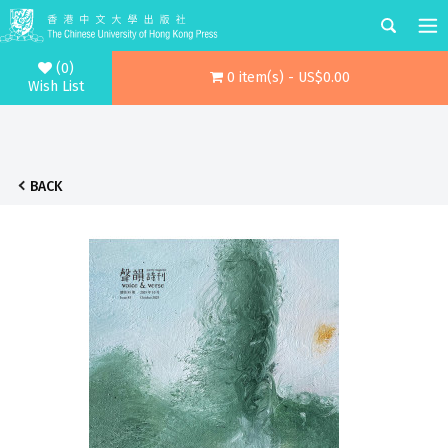
(0)
0 item(s) - US$0.00
Wish List
BACK