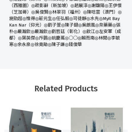
（西雅圖）
◎
疏影辭（新加坡）
◎
趙展淳
◎
謝馥陽
◎
王伊憬
（芝加哥）
◎
吳俊賢
◎
林翠羽（福州）
◎
陳唸雲（澳門）
◎
施勁超
◎
惟得
◎
莊元生
◎
任弘毅
◎
司徒靜
◎
水先
◎
Myit Bay
Kan Nar
（仰光）
◎
劉子萱
◎
陳子鍵
◎
吳朗風
◎
奈藥藥
◎
張
朴
◎
嚴瀚欽
◎
嚴瀚欽
◎
劉哲廷（彰化）
◎
飲江
◎
左安軍（成
都）
◎
葉英傑
◎
斥鷃
◎
姚慶萬
◎
○○
◎
賴而南
◎
林閒
◎
李毓
寒
◎
余永泉
◎
徐竟勛
◎
陳子謙
◎
錢俊華
Related Products