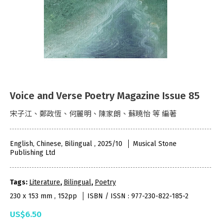
Voice and Verse Poetry Magazine Issue 85
宋子江、鄭政恆、何麗明、陳家朗、蘇曉怡 等 編著
English, Chinese, Bilingual , 2025/10
Musical Stone
Publishing Ltd
Tags:
Literature
,
Bilingual
,
Poetry
230 x 153 mm , 152pp
ISBN / ISSN : 977-230-822-185-2
US$6.50