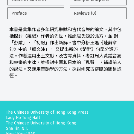
Preface
Reviews (0)
本書是彙集作者多年研究辭賦和古代音樂的論文。其中包
括探討〈離騷〉作者的先世，推論屈氏源於北方，並 對
「彭咸」、「初服」作出新解。書中分析王逸《楚辭章
句》中的「韻文注」， 又提出新的《楚辭》句型分類方
法。作者運用出土文獻，及古琴資料，考訂周人黃鍾音高
和楚樂的主律，並探討中國和日本的「亂聲」，補證前人
的說法。又運用音韻學的方法，探討研究古辭賦的簡易途
徑。
The Chinese University of Hong Kong Press
Lady Ho Tung Hall
The Chinese University of Hong Kong
Sha Tin, N.T.
Hong Kong SAR