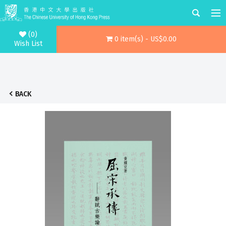
(0)
0 item(s) - US$0.00
Wish List
BACK