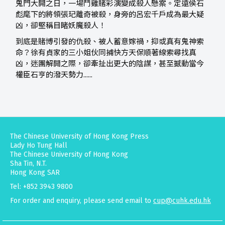
鬼門大開之日，一場鬥雞賭彩演變成殺人懸案。定遠侯石
彪麾下的將領張玘離奇被殺，身旁的呂宏千戶成為最大疑
凶，卻堅稱目睹妖魔殺人！
到底是賭博引發的仇殺、被人蓄意嫁禍，抑或真有鬼神索
命？徐有貞家的三小姐伙同捕快方天保順著線索尋找真
凶，迷團解開之際，卻牽扯出更大的陰謀，甚至撼動當今
權臣石亨的潑天勢力......
The Chinese University of Hong Kong Press
Lady Ho Tung Hall
The Chinese University of Hong Kong
Sha Tin, N.T.
Hong Kong SAR
Tel: +852 3943 9800
For order and enquiry, please send email to
cup@cuhk.edu.hk