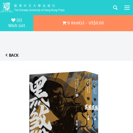
(0)
0 item(s) - US$0.00
Wish List
BACK