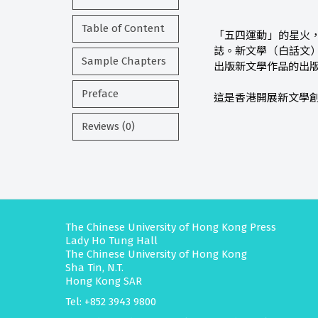
Table of Content
「五四運動」的星火
誌。新文學（白話文
Sample Chapters
出版新文學作品的出
Preface
這是香港開展新文學
Reviews (0)
The Chinese University of Hong Kong Press
Lady Ho Tung Hall
The Chinese University of Hong Kong
Sha Tin, N.T.
Hong Kong SAR
Tel: +852 3943 9800