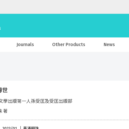
Journals
Other Products
News
傳世
文學出版第一人孫受匡及受匡出版部
 著
 , 2023/01
黃潘明珠