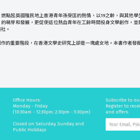
，燃點起英國殖民地上香港青年孫受匡的熱情，以19之齡，與其他學
）的萌芽和發展，更促使這位熱血青年在工餘時間投身文學創作，並
版社。
創作的重要階段，在香港文學史研究上卻是一塊處女地。本書作者發
Office Hours:
Subscribe to ou
Monday - Friday
Register to rec
(10:30am - 12:30pm; 2:30pm - 5:30pm)
and offers.
Closed on Saturday, Sunday and
Public Holidays