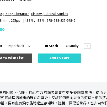
ng Kong Literature
,
History
,
Cultural Studies
48 mm , 255pp
ISBN / ISSN : 978-988-237-298-6
.00
on
In Stock
Quantity:
d to Wish List
Add to Cart
港的因緣，也許，有心有力的讀者還會有更多疑團或想法，從而另
應如何處理這城市的歷來命運史，又該如何走向未來的道路。相信這
神話。要有血有淚才能跨過生存場域，建構一個理想世界，也非自今