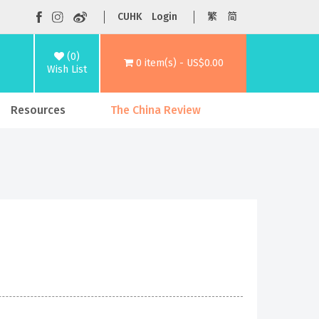
CUHK
Login
繁
简
(0)
0 item(s) - US$0.00
Wish List
Resources
The China Review