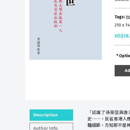
Tags:
Ho
210 x 1
US$18
Opti
Ad
「認識了孫受匡與香
Description
史⋯⋯，反省香港人
難細節，方知那不是
Author Info.