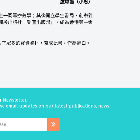
―― 盧瑋鑾（小思）
生一同籌辦義學；其後開立學生書局、創辦雜
開設出版社「受匡出版部」，成為香港第一家
掘了眾多的寶貴資材，寫成此書，作為補白。
r Newsletter.
eive email updates on our latest publications, news