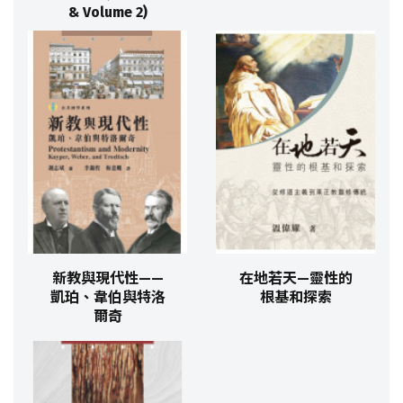
& Volume 2)
新教與現代性——
在地若天—靈性的
凱珀、韋伯與特洛
根基和探索
爾奇