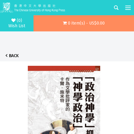
(0)
0 item(s) - US$0.00
Wish List
BACK