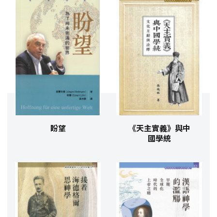
盼望
《天主實義》與中
國學統