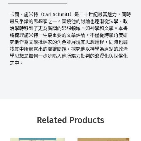
Carl Schmitt
卡爾．施米特（
）是二十世紀最富魅力，同時
最具爭議的思想家之一。圍繞他的討論也逐漸從法學、政
治學轉移到了更為廣闊的思想領域，如神學和文學。本書
將梳理施米特一生最重要的文學評論，不僅從詩學角度研
究他作為文學批評家的角色並展現其思想進程，同時也尋
找其中所顯露出的關鍵問題，探究他以神學為原點的政治
學思想是如何一步步陷入他所竭力批判的浪漫化與世俗化
之中。
Related Products