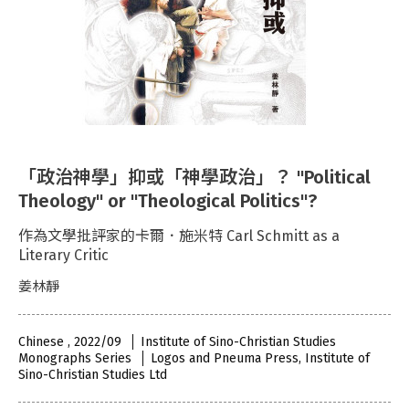
「政治神學」抑或「神學政治」？ "Political
Theology" or "Theological Politics"?
作為文學批評家的卡爾．施米特 Carl Schmitt as a
Literary Critic
姜林靜
Chinese , 2022/09
Institute of Sino-Christian Studies
Monographs Series
Logos and Pneuma Press, Institute of
Sino-Christian Studies Ltd