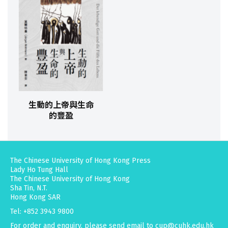
生動的上帝與生命
的豐盈
The Chinese University of Hong Kong Press
Lady Ho Tung Hall
The Chinese University of Hong Kong
Sha Tin, N.T.
Hong Kong SAR
Tel: +852 3943 9800
For order and enquiry, please send email to
cup@cuhk.edu.hk