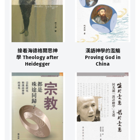
接着海德格爾思神
漢語神學的濫觴
學 Theology after
Proving God in
Heidegger
China