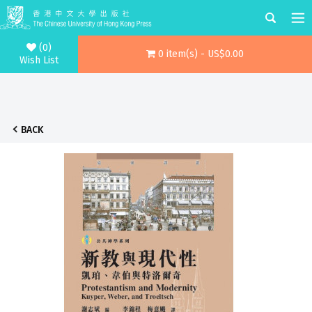
(0)
0 item(s) - US$0.00
Wish List
BACK