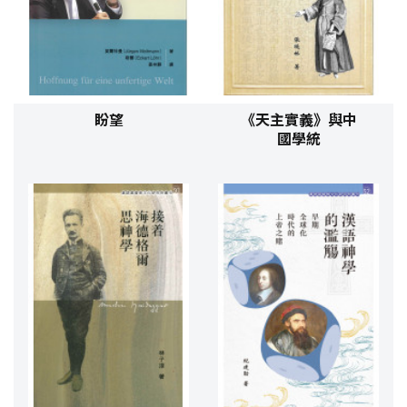
盼望
《天主實義》與中
國學統