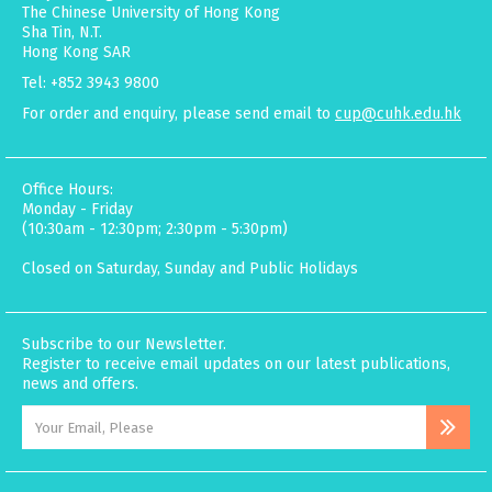
The Chinese University of Hong Kong
Sha Tin, N.T.
Hong Kong SAR
Tel: +852 3943 9800
For order and enquiry, please send email to
cup@cuhk.edu.hk
Office Hours:
Monday - Friday
(10:30am - 12:30pm; 2:30pm - 5:30pm)
Closed on Saturday, Sunday and Public Holidays
Subscribe to our Newsletter.
Register to receive email updates on our latest publications,
news and offers.