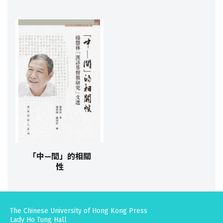
「中—間」的相關
性
The Chinese University of Hong Kong Press
Lady Ho Tung Hall