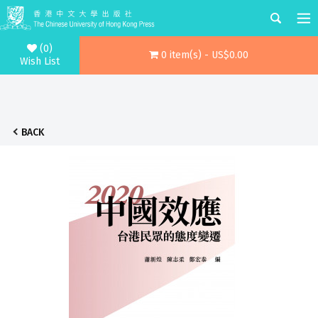
(0)
0 item(s) - US$0.00
Wish List
BACK