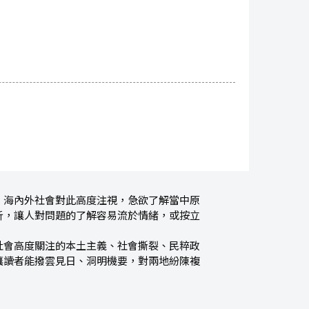
，海內外社會對此高度注視，急欲了解當中原
析，讓人對問題的了解容易流於情緒，或按立
社會高度關注的本土主義、社會撕裂、民粹政
讓讀者能撥雲見日、洞明機要，對兩地紛陳複