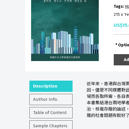
Tags:
H
215 x 1
US$15
Opti
Ad
近年來，香港與台灣
Description
因。儘管不同媒體對
場而各取所需、各自
Author Info.
本書集結港台兩地學
治、核電存廢的論述
Table of Content
雜的社會間題有較好
Sample Chapters