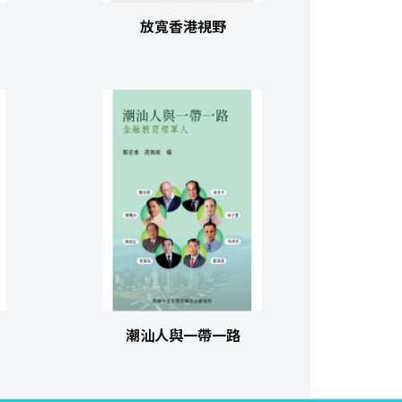
放寬香港視野
潮汕人與一帶一路