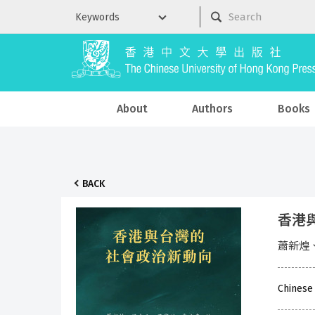
About
Authors
Books
BACK
香港
蕭新煌
Chinese