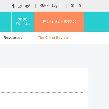
CUHK
Login
繁
简
(0)
0 item(s) - US$0.00
Wish List
Resources
The China Review