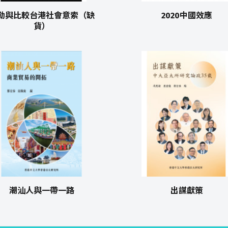
勒與比較台港社會意索（缺
2020中國效應
貨）
潮汕人與一帶一路
出謀獻策