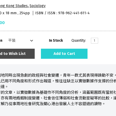
ong Kong Studies
,
Sociology
40 x 18 mm , 254pp
ISBN / ISSN : 978-962-441-611-4
.00
on
In Stock
Quantity:
d to Wish List
Add to Cart
兩地同時出現急劇的政經與社會變遷，青年一群尤其表現得躁動不安
此已用不同角度和形式作出報道，惟往往缺乏以實徵數據作支撐的分
表達。
者的文章，以實徵數據為基礎作不同角度的分析，涵蓋範圍既有當前
，亦有兩地婚姻制度變遷、社會信任薄弱和社會流動室礙等的比較，
了解乃從事兩地社會研究及關心港台發展人士不容錯過的讀物。