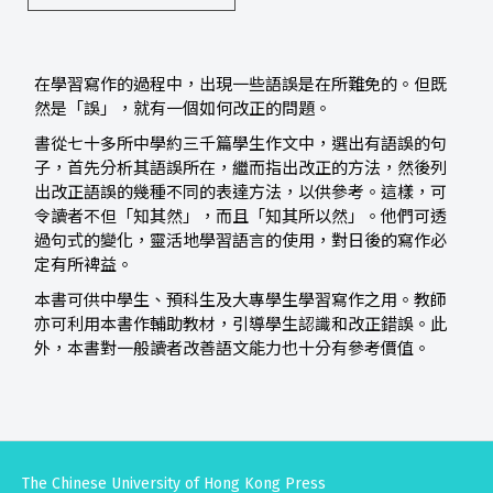
在學習寫作的過程中，出現一些語誤是在所難免的。但既
然是「誤」，就有一個如何改正的問題。
書從七十多所中學約三千篇學生作文中，選出有語誤的句
子，首先分析其語誤所在，繼而指出改正的方法，然後列
出改正語誤的幾種不同的表達方法，以供參考。這樣，可
令讀者不但「知其然」，而且「知其所以然」。他們可透
過句式的變化，靈活地學習語言的使用，對日後的寫作必
定有所裨益。
本書可供中學生、預科生及大專學生學習寫作之用。教師
亦可利用本書作輔助教材，引導學生認識和改正錯誤。此
外，本書對一般讀者改善語文能力也十分有參考價值。
The Chinese University of Hong Kong Press