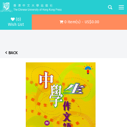
(0)
0 item(s) - US$0.00
Wish List
BACK