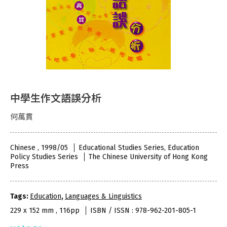
中學生作文語誤分析
何萬貫
Chinese , 1998/05
Educational Studies Series, Education
Policy Studies Series
The Chinese University of Hong Kong
Press
Tags:
Education
,
Languages & Linguistics
229 x 152 mm , 116pp
ISBN / ISSN : 978-962-201-805-1