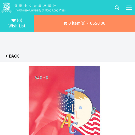
(0)
0 item(s) - US$0.00
Wish List
BACK