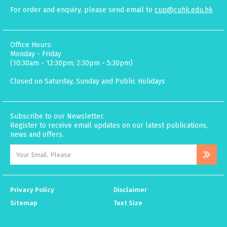
For order and enquiry, please send email to
cup@cuhk.edu.hk
Office Hours:
Monday - Friday
(10:30am - 12:30pm; 2:30pm - 5:30pm)
Closed on Saturday, Sunday and Public Holidays
Subscribe to our Newsletter.
Register to receive email updates on our latest publications,
news and offers.
Privacy Policy
Disclaimer
Sitemap
Text Size