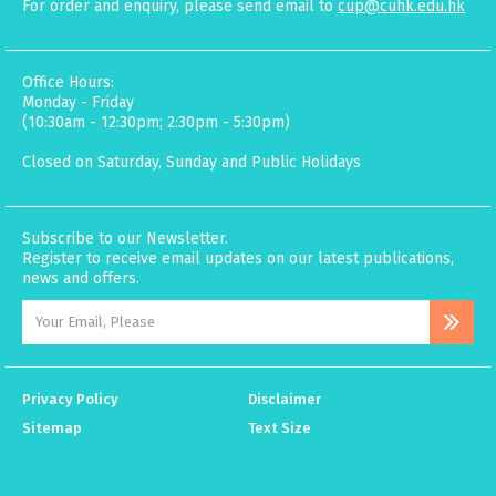
For order and enquiry, please send email to
cup@cuhk.edu.hk
Office Hours:
Monday - Friday
(10:30am - 12:30pm; 2:30pm - 5:30pm)
Closed on Saturday, Sunday and Public Holidays
Subscribe to our Newsletter.
Register to receive email updates on our latest publications,
news and offers.
Privacy Policy
Disclaimer
Sitemap
Text Size