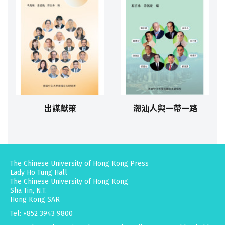
出謀獻策
潮汕人與一帶一路
The Chinese University of Hong Kong Press
Lady Ho Tung Hall
The Chinese University of Hong Kong
Sha Tin, N.T.
Hong Kong SAR
Tel: +852 3943 9800