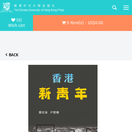
(0)
0 item(s) - US$0.00
Wish List
BACK