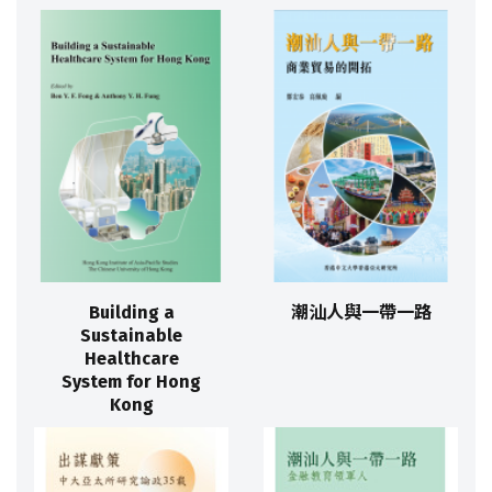
Building a
潮汕人與一帶一路
Sustainable
Healthcare
System for Hong
Kong