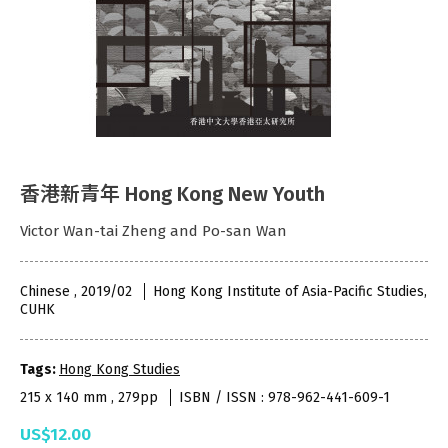
香港新青年 Hong Kong New Youth
Victor Wan-tai Zheng and Po-san Wan
Chinese , 2019/02
Hong Kong Institute of Asia-Pacific Studies,
CUHK
Tags:
Hong Kong Studies
215 x 140 mm , 279pp
ISBN / ISSN : 978-962-441-609-1
US$12.00