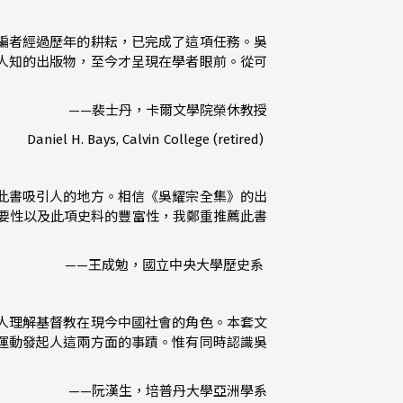
編者經過歷年的耕耘，已完成了這項任務。吳
人知的出版物，至今才呈現在學者眼前。從可
——裴士丹，卡爾文學院榮休教授
Daniel H. Bays, Calvin College (retired)
此書吸引人的地方。相信《吳耀宗全集》的出
要性以及此項史料的豐富性，我鄭重推薦此書
——王成勉，國立中央大學歷史系
人理解基督教在現今中國社會的角色。本套文
運動發起人這兩方面的事蹟。惟有同時認識吳
——阮漢生，培普丹大學亞洲學系