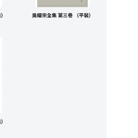
裝）
吳耀宗全集 第三卷 （平裝）
裝）