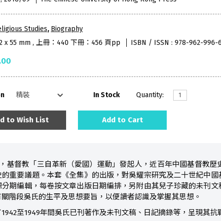
ligious Studies
,
Biography
152 x 55 mm , 上冊：440 下冊：456 頁pp
ISBN / ISSN : 978-962-996-
.00
on
In Stock
Quantity:
d to Wish List
Add to Cart
979），基督教「三自革新（愛國）運動」發起人，近百年中國基督教
史的重要議題。本套《全集》的出版，對吳耀宗研究及二十世紀中國
想分期編輯，每卷按文章出版日期編排，另附由其兒子珍藏的未刊文
有關階段吳氏的生平及思想要旨，以便讀者認識及掌握其思想。
1942至1949年間吳氏已刊著作及未刊文稿、日記摘錄等，呈現其