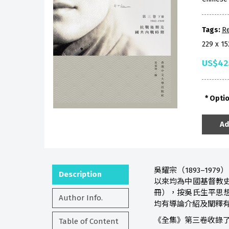
Tags:
Re
229 x 
US$42
Opti
Ad
吳耀宗（1893–1
Description
以來均為中國基督教
冊），按吳氏生平思
Author Info.
均有導論介紹及闡釋
《全集》第三卷收錄了
Table of Content