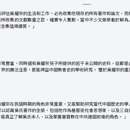
~~~~
新評估吳耀宗的生活和工作，必先收集他現存的所有著作和論文，而
集所收集的文獻數量之巨，確實令人驚歎。當中不少文章原載於鮮為
全集值得讚賞。 」
非常豐富，同時還有吳耀宗兒子所提供的若干未公開的史料，這都是
會界的廣泛注意，更能裨益中國教會史的學術研究。 鑒於吳耀宗的重
吳耀宗在民國時期的角色非常重要，又能幫助研究當代中國歷史的學
可以認識吳氏著作的全貌，包括他作為基督徒社會思想家，以及三自
才能真正了解吳氏本人，以及掌握基督教在中共建國前後的角色。 」