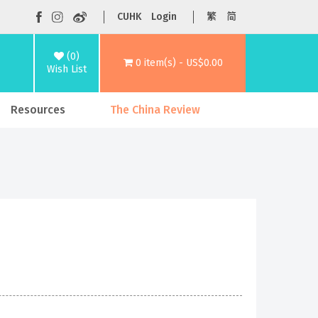
CUHK
Login
繁
简
(0)
0 item(s) - US$0.00
Wish List
Resources
The China Review