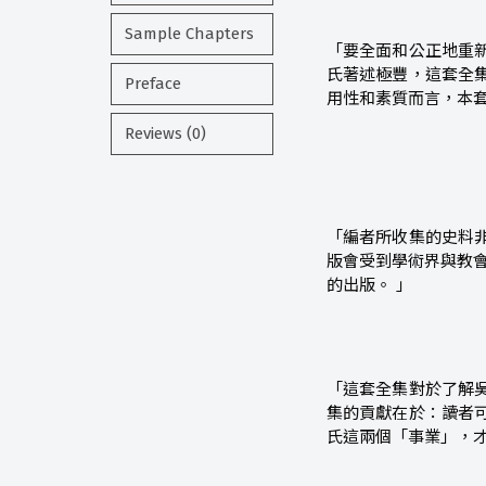
Sample Chapters
「要全面和公正地重
氏著述極豐，這套全
Preface
用性和素質而言，本套
Reviews (0)
「編者所收集的史料
版會受到學術界與教
的出版。 」
「這套全集對於了解
集的貢獻在於：讀者
氏這兩個「事業」，