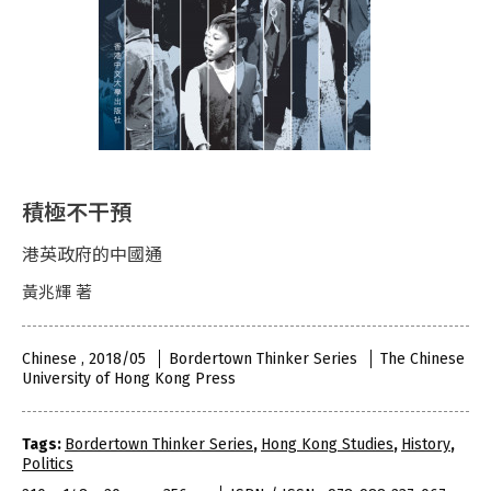
積極不干預
港英政府的中國通
黃兆輝 著
Chinese , 2018/05
Bordertown Thinker Series
The Chinese
University of Hong Kong Press
Tags:
Bordertown Thinker Series
,
Hong Kong Studies
,
History
,
Politics