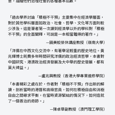
意，描繪他們治理社會的各種基本招數。
「過去學界討論「積極不干預」主要集中在經濟學層面，
對於其他學科層面如政治、社會、哲學、文化等方面則較
少涉及。這是筆者第一次讀到經濟學以外的學科對「積極
不干預」的全面闡釋，可說是一本相當難得的著作。」
—饒美蛟榮休講座教授（嶺南大學）
「洋儒在中西文化交流中，有著舉足輕重的歷史地位。黃
兆輝博士耗費多年時間研究洋儒的政治經濟哲學，本書對
中國研究、港澳政治經濟發展及大中華的歷史發展，都有
莫大裨益。」
—盧兆興教授（香港大學專業進修學院）
「本書精彩之處在於，作者對「積極不干預」作出新的解
讀，剖析當時的港督和高級官員，如何在積極自由和消極
自由之間尋求平衡，在當時資源緊絀的情況下，如何造就
了一個善治的奇跡。」
—陳卓華副教授（澳門理工學院）