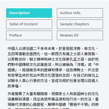
Description
Author Info.
Table of Content
Sample Chapters
Preface
Reviews (0)
中國人以德治國二千多年未果，於是發起洋務、新文化、
五四等運動全面西化，但一群西方有識之士卻人棄我取，
以耶教信仰、騎士精神和紳士文化探索孔孟之道。由於他
們對中國傳統文化認識甚深，所以被稱為「洋儒」或「中
國通」。經過幾百年的歷練和傳承，這些傳教士、外交官
和官學生終於找出中西文化墮落的主因，在自己的崗位上
試驗令人真心行善的方法，並成功用於社會治理以促進人
民幸福。
作者搜集了大量有關個案，把儒家士人和英國紳士的文化
涵養解剖清楚，找出為官所需品德和知行合一的方法，重
現幾代洋儒的心路歷程，解釋中國通「積極不干預」的原