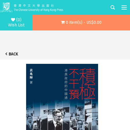
(0)
0 item(s) - US$0.00
Wish List
BACK