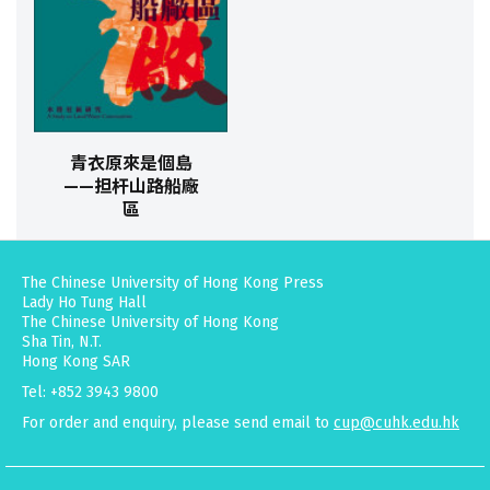
青衣原來是個島
——担杆山路船廠
區
The Chinese University of Hong Kong Press
Lady Ho Tung Hall
The Chinese University of Hong Kong
Sha Tin, N.T.
Hong Kong SAR
Tel: +852 3943 9800
For order and enquiry, please send email to
cup@cuhk.edu.hk