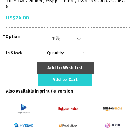
210 x 148 x 20 mm , 356pp
ISBN / ISSN : 978-988-237-067-
8
US$24.00
Option
In Stock
Quantity:
Add to Wish List
Add to Cart
Also available in print / e-version