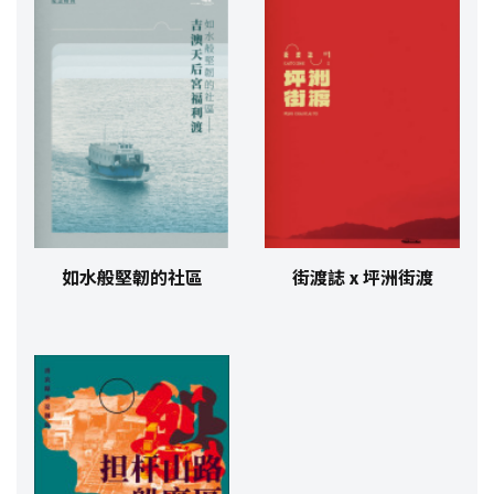
如水般堅韌的社區
街渡誌 x 坪洲街渡