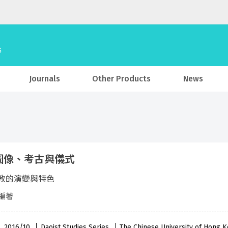
Journals
Other Products
News
圖像、考古與儀式
教的演變與特色
編著
 , 2016/10
Daoist Studies Series
The Chinese University of Hong 