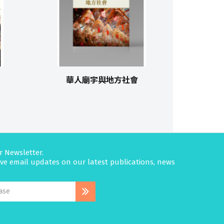
華人廟宇與地方社會
r Newsletter.
eive email updates on our latest publications, news