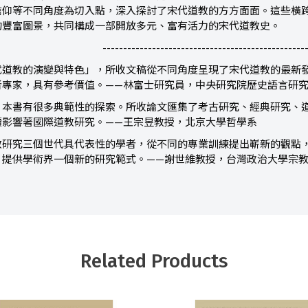
信仰等不同角度為切入點，深入探討了宋代道教的方方面面。這些橫
的豐富圖景，共同構成一部開放多元、富有活力的宋代道教史。
-------------------------------------------------
代道教的演變與特色」，所收文稿從不同角度呈現了宋代道教的最新
者專家，具有參考價值。——林富士研究員，中央研究院歷史語言研
，本書有很多典範性的探索。所收論文匯集了考古研究、經典研究、
續影響著國際道教研究。——王宗昱教授，北京大學哲學系
教研究三個世代具代表性的學者，從不同的專業訓練提出嶄新的觀點
，提供學術界一個新的研究範式。——謝世維教授，台灣政治大學宗
Related Products