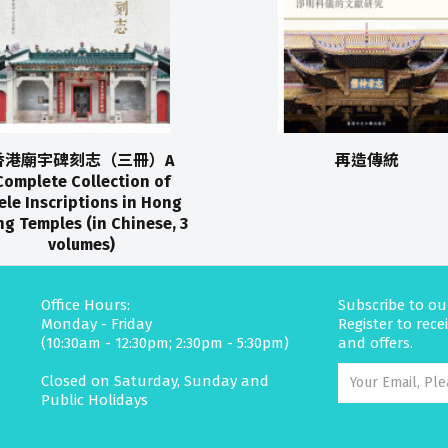
香港廟宇碑刻志（三冊）A
再造傳統
Complete Collection of
ele Inscriptions in Hong
g Temples (in Chinese, 3
volumes)
Office Hours:
Subscribe to ou
Monday - Friday
Register to rec
(10:30am - 12:30pm; 2:30pm - 5:30pm)
and offers.
Closed on Saturday, Sunday and
Public Holidays