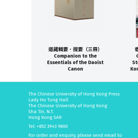
道藏輯要．提要（三冊）
Companion to the
Essentials of the Daoist
St
Canon
Kon
The Chinese University of Hong Kong Press
Lady Ho Tung Hall
The Chinese University of Hong Kong
Sha Tin, N.T.
Hong Kong SAR
Tel: +852 3943 9800
For order and enquiry, please send email to