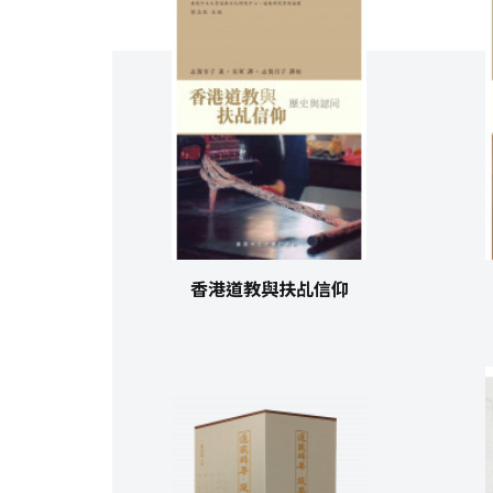
香港道教與扶乩信仰