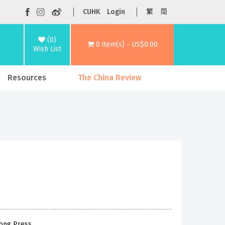
CUHK
Login
繁
简
(0)
0 item(s) - US$0.00
Wish List
Resources
The China Review
Kong Press