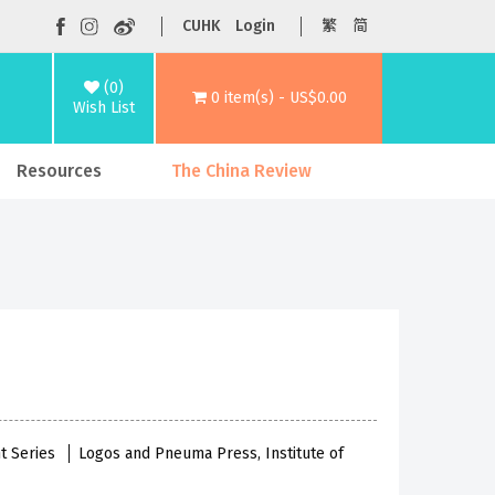
CUHK
Login
繁
简
(0)
0 item(s) - US$0.00
Wish List
Resources
The China Review
nt Series
Logos and Pneuma Press, Institute of