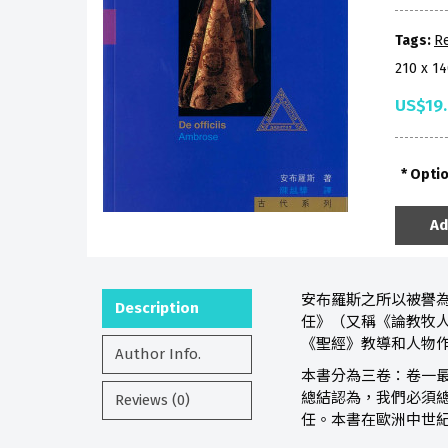
Tags:
Re
210 x 1
US$19
Opti
Ad
安布羅斯之所以被譽
Description
任》（又稱《論教牧
《聖經》教導和人物
Author Info.
本書分為三卷：卷一
總結認為，我們必須
Reviews (0)
任。本書在歐洲中世