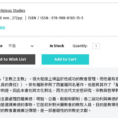
ligious Studies
40 mm , 272pp
ISBN / ISSN : 978-988-8165-15-5
.00
on
In Stock
Quantity:
d to Wish List
Add to Cart
為「主教之主教」，很大程度上得益於他成功的教會管理，而他最有
人員的責任》）。安布羅斯參照了西塞羅同名著作，但是將其作了「
作例證。因此本書在跨文化對比、西方古代文史哲研究、宗教與哲學
最主要處理四種美德：明智、公義、剛毅和節制；卷二說功利與美德
總是選擇美德的事物。它起初針對米蘭教會的教牧人員，目的是教導
紀的教會裏被廣泛傳閱，是一部基礎性的宗教史文獻。