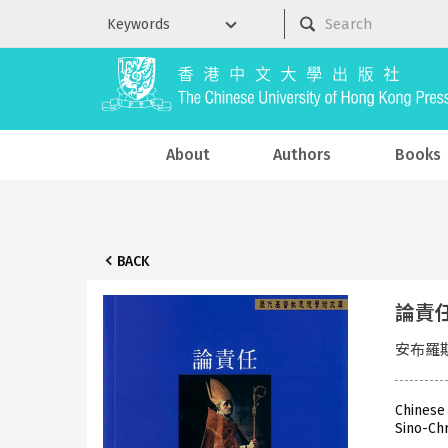
About
Authors
Books
BACK
論責
安布羅斯
Chinese
Sino-Chr