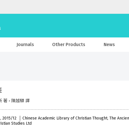
Journals
Other Products
News
任
 著 • 陳越驊 譯
 , 2015/12
Chinese Academic Library of Christian Thought, The Ancie
istian Studies Ltd