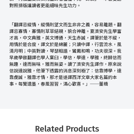
對照排版讓讀者更能細味先生功力。
「翻譯忌縱情，縱情則望文而生非非之義，容易離題。翻
譯忌寡情，寡情則草草結親，貌合神離。夏濟安先生學富
才高，中文典雅，英文博通，天生赤誠，譯筆於是不縱，
用情於是合度，譯文於是綿麗；只讀中譯，行雲流水，風
清月明；中英對讀，琴瑟相諧，鸞鳳和鳴，功夫很深。我
早歲學做翻譯也學人窠臼，學信，學達，學雅，終歸信而
無趣，達而無味，雅而無姿。讀了濟安先生譯作，原來說
信說達說雅，他筆下透露的消息深刻極了：信靠博學，達
靠虔誠，雅靠才情，那才是迻譯西洋文章大家名篇的本
事。每覽遺墨，春風習習，滿心歡喜。」──董橋
Related Products