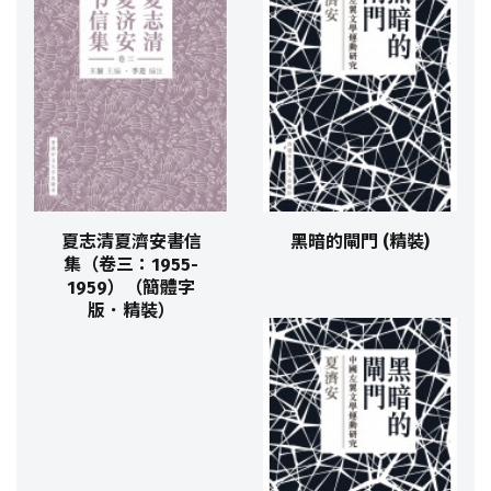
夏志清夏濟安書信
黑暗的閘門 (精裝)
集（卷三：1955-
1959）（簡體字
版．精裝）