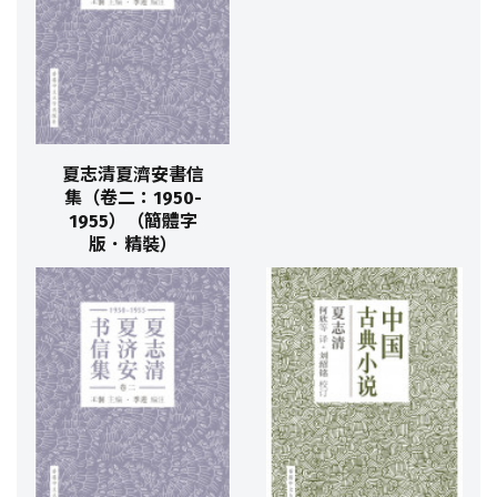
夏志清夏濟安書信
集（卷二：1950-
1955）（簡體字
版．精裝）