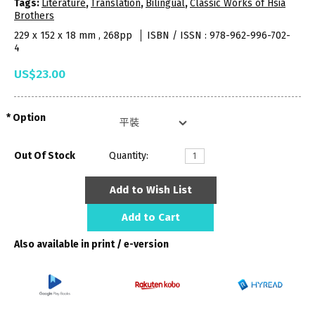
Tags:
Literature
,
Translation
,
Bilingual
,
Classic Works of Hsia
Brothers
229 x 152 x 18 mm , 268pp
ISBN / ISSN : 978-962-996-702-
4
US$23.00
Option
Out Of Stock
Quantity:
Add to Wish List
Add to Cart
Also available in print / e-version