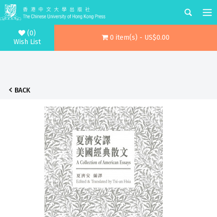
(0)
0 item(s) - US$0.00
Wish List
BACK