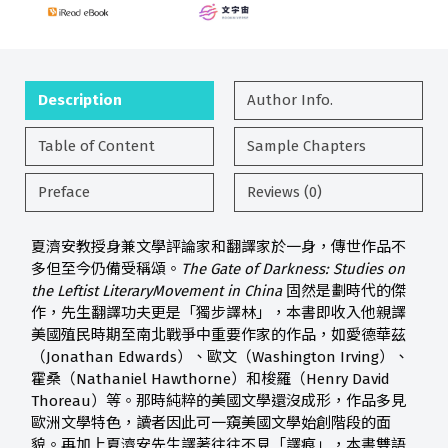
Description
Author Info.
Table of Content
Sample Chapters
Preface
Reviews (0)
夏濟安教授身兼文學評論家和翻譯家於一身，傳世作品不
多但至今仍備受稱頌。
The Gate of Darkness: Studies on
the Leftist LiteraryMovement in China
固然是劃時代的傑
作，先生翻譯功夫更是「獨步譯林」，本書即收入他親譯
美國殖民時期至南北戰爭中重要作家的作品，如愛德華茲
（Jonathan Edwards）、歐文（Washington Irving）、
霍桑（Nathaniel Hawthorne）和梭羅（Henry David
Thoreau）等。那時純粹的美國文學還沒成形，作品多見
歐洲文學特色，讀者因此可一窺美國文學始創階段的面
貌。再加上夏濟安先生譯著往往不見「譯痕」，本書雙語