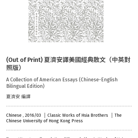
(Out of Print) 夏濟安譯美國經典散文（中英對
照版）
A Collection of American Essays (Chinese-English
Bilingual Edition)
夏濟安 編譯
Chinese , 2016/03
Classic Works of Hsia Brothers
The
Chinese University of Hong Kong Press