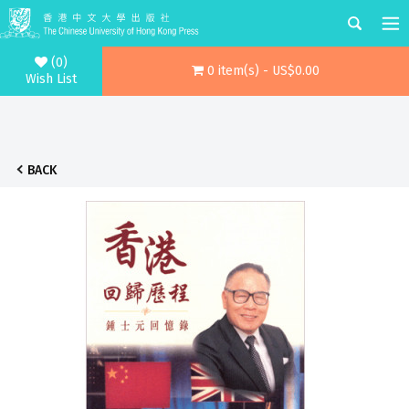
(0)
0 item(s) - US$0.00
Wish List
BACK