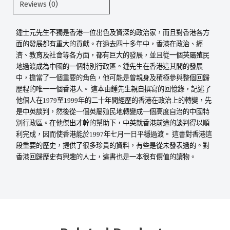
Reviews (0)
鍾士元先生不獨是香港一位出色及資深的政治家，而且對香港各方
面的發展都有重大的貢獻。在過去四十多年中，香港在政治、經
濟、教育及社會等各方面，都有巨大的發展，並且從一個英屬殖民
地過渡成為中國的一個特別行政區。鍾先生在香港這其間的發展
中，擔當了一個重要的角色，他可能是曾親身及積極參與整個回歸
歷程的唯一一個香港人。 這本由鍾先生親自撰寫的回憶錄，記述了
他個人在
1979
至
1999
年的二十年間經歷的香港在政治上的轉變，先
是中英談判，然後從一個英屬殖民地轉變成一個高度自治的中國特
別行政區。在他傑出才幹的幫助下，中英就香港前途的談判得以順
利完成，因而使香港能於
1997
年七月一日平穩過渡。 這書對香港這
段重要的歷史，提供了很多珍貴的資料，有些是從未發表過的。對
香港回歸歷史有興趣的人士，這書也是一本很有價值的讀物。