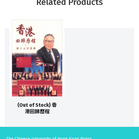
Related Products
(Out of Stock) 香
港回歸歷程
The Chinese University of Hong Kong Press