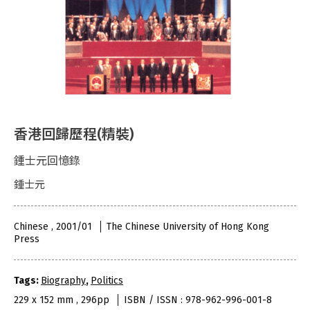
香港回歸歷程(精裝)
鍾士元回憶錄
鍾士元
Chinese , 2001/01
The Chinese University of Hong Kong
Press
Tags:
Biography
,
Politics
229 x 152 mm , 296pp
ISBN / ISSN : 978-962-996-001-8