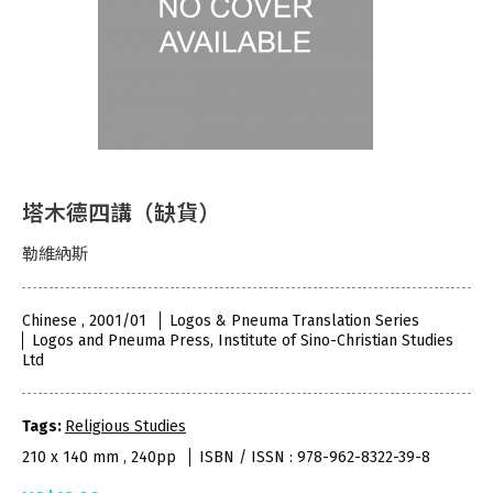
塔木德四講（缺貨）
勒維納斯
Chinese , 2001/01
Logos & Pneuma Translation Series
Logos and Pneuma Press, Institute of Sino-Christian Studies
Ltd
Tags:
Religious Studies
210 x 140 mm , 240pp
ISBN / ISSN : 978-962-8322-39-8