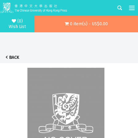
(0)
0 item(s) - US$0.00
Wish List
BACK