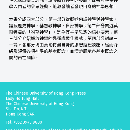
件怎樣改變其思想，並導致其神學的發展。此書可視為神
學入門者的參考經典，能激發讀者發現自身的神學思想。
本書分成四大部分，第一部分從概述何謂神學與神學家，
論及歷史神學、基督教神學、自然神學；第二部分闡述莫
爾特曼的「盼望神學」，是為其神學思想的核心要素；第
三部分介紹解放神學的幾種處境化模式；第四部分討論三
一論。各部分均由莫爾特曼自身的思想經驗談起，從而介
紹及評價各項神學的基本概念，並清楚展示各基本概念之
間的內在關係。
The Chinese University of Hong Kong Press
Lady Ho Tung Hall
The Chinese University of Hong Kong
Sha Tin, N.T.
Hong Kong SAR
Tel: +852 3943 9800