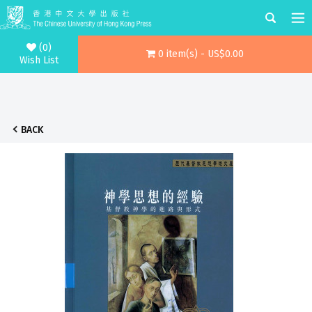
(0)
0 item(s) - US$0.00
Wish List
BACK