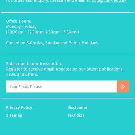
For order and enquiry, please send email to
cup@cuhk.edu.hk
Office Hours:
Monday - Friday
(10:30am - 12:30pm; 2:30pm - 5:30pm)
Closed on Saturday, Sunday and Public Holidays
Subscribe to our Newsletter.
Register to receive email updates on our latest publications,
news and offers.
Privacy Policy
Disclaimer
Sitemap
Text Size