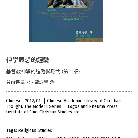
神學思想的經驗
基督教神學的進路與形式 (第二版)
莫爾特曼 著 • 曾念粵 譯
Chinese , 2012/01
Chinese Academic Library of Christian
Thought, The Modern Series
Logos and Pneuma Press,
Institute of Sino-Christian Studies Ltd
Tags:
Religious Studies