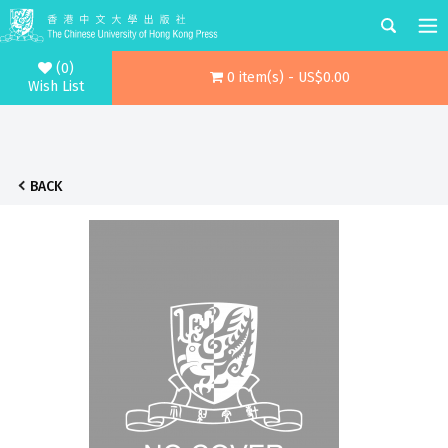
(0)
0 item(s) - US$0.00
Wish List
BACK