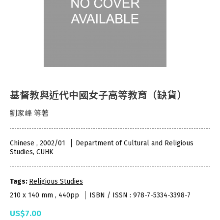
基督教與近代中國女子高等教育（缺貨）
劉家峰 等著
Chinese , 2002/01
Department of Cultural and Religious
Studies, CUHK
Tags:
Religious Studies
210 x 140 mm , 440pp
ISBN / ISSN : 978-7-5334-3398-7
US$7.00