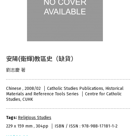
安陽(衛輝)教區史（缺貨）
劉志慶 著
Chinese , 2008/02
Catholic Studies Publications, Historical
Materials and Reference Tools Series
Centre for Catholic
Studies, CUHK
Tags:
Religious Studies
229 x 159 mm , 304pp
ISBN / ISSN : 978-988-17181-1-2