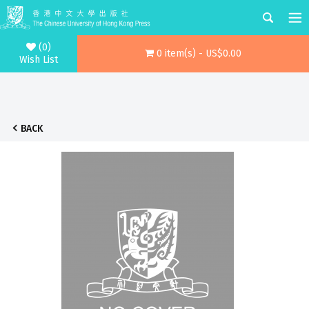
(0)
0 item(s) - US$0.00
Wish List
BACK