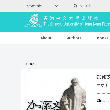
About
Authors
Books
BACK
加爾
王艾明
Chinese