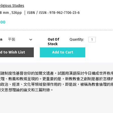
ligious Studies
48 mm , 526pp
ISBN / ISSN : 978-962-7706-23-6
.00
on
Out Of
Quantity:
Stock
d to Wish List
Add to Cart
創建制度性基督信仰的加爾文遺產，試圖用漢語探討今日構成世界秩
教理、教義和教規呈現的。更重要的是，新教教會之創制是基於怎樣
的政治、經濟、文化等領域發揮作用的，即是說，被稱為教會倫理的
爾文思想理論的論文和三篇附錄。