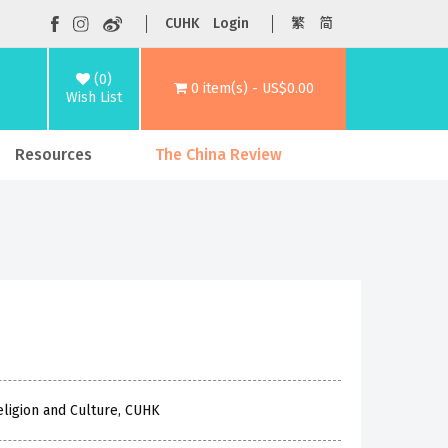
CUHK
Login
繁
简
(0)
0 item(s) - US$0.00
Wish List
Resources
The China Review
eligion and Culture, CUHK