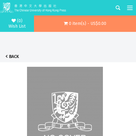
(0)
0 item(s) - US$0.00
Wish List
BACK