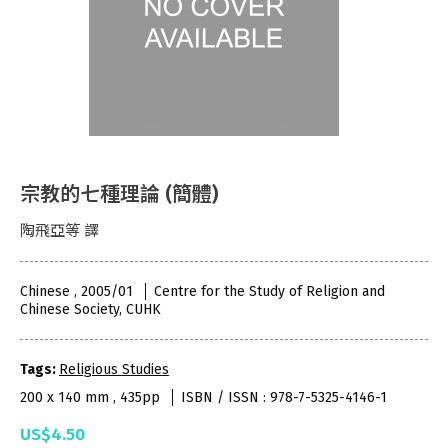
宗教的七種理論 (簡體)
陶飛亞等 譯
Chinese , 2005/01
Centre for the Study of Religion and
Chinese Society, CUHK
Tags:
Religious Studies
200 x 140 mm , 435pp
ISBN / ISSN : 978-7-5325-4146-1
US$4.50